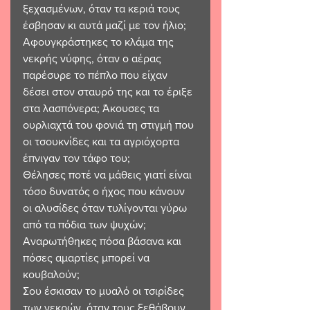
ξεχασμένων, όταν τα κεριά τους 
έσβησαν κι αυτά μαζί με τον ήλιο;
Αφουγκράστηκες το κλάμα της 
νεκρής νύφης, όταν ο αέρας 
παρέσυρε το πέπλο που είχαν 
δέσει στον σταυρό της και το έριξε 
στα λασπόνερα; Άκουσες τα 
ουρλιαχτά του φονιά τη στιγμή που 
οι τσουκνίδες και τα αγριόχορτα 
έπνιγαν τον τάφο του;
Θέλησες ποτέ να μάθεις γιατί είναι 
τόσο δυνατός ο ήχος που κάνουν 
οι αλυσίδες όταν τυλίγονται γύρω 
από τα πόδια των ψυχών; 
Αναρωτήθηκες πόσα βάσανα και 
πόσες αμαρτίες μπορεί να 
κουβαλούν;
Σου έσκισαν το μυαλό οι τσιρίδες 
των νεκρών, όταν τους ξεθάβουν 