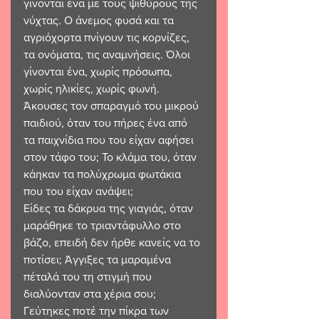
γίνονται ένα με τους ψιθύρους της 
νύχτας. Ο άνεμος φυσά και τα 
αγριόχορτα πνίγουν τις κορνίζες, 
τα ονόματα, τις αναμνήσεις. Όλοι 
γίνονται ένα, χωρίς πρόσωπα, 
χωρίς ηλικίες, χωρίς φωνή.
Άκουσες τον σπαραγμό του μικρού 
παιδιού, όταν του πήρες ένα από 
τα παιχνίδια που του είχαν αφήσει 
στον τάφο του; Το κλάμα του, όταν 
κάηκαν τα πολύχρωμα φωτάκια 
που του είχαν ανάψει;
Είδες τα δάκρυα της γιαγιάς, όταν 
μαράθηκε το τριαντάφυλλο στο 
βάζο, επειδή δεν ήρθε κανείς να το 
ποτίσει; Άγγιξες τα μαραμένα 
πέταλά του τη στιγμή που 
διαλύονταν στα χέρια σου;
Γεύτηκες ποτέ την πίκρα των 