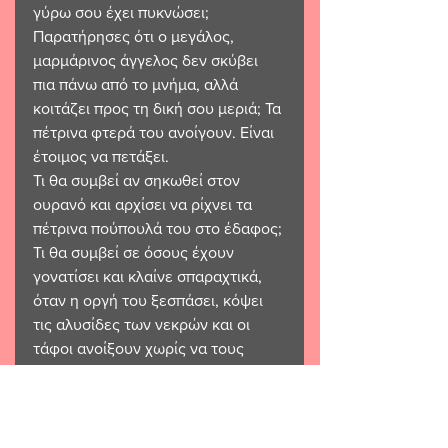
γύρω σου έχει πυκνώσει;
Παρατήρησες ότι ο μεγάλος, 
μαρμάρινος άγγελος δεν σκύβει 
πια πάνω από το μνήμα, αλλά 
κοιτάζει προς τη δική σου μεριά; Τα 
πέτρινα φτερά του ανοίγουν. Είναι 
έτοιμος να πετάξει.
Τι θα συμβεί αν σηκωθεί στον 
ουρανό και αρχίσει να ρίχνει τα 
πέτρινα πούπουλά του στο έδαφος; 
Τι θα συμβεί σε όσους έχουν 
γονατίσει και κλαίνε σπαραχτικά, 
όταν η οργή του ξεσπάσει, κόψει 
τις αλυσίδες των νεκρών και οι 
τάφοι ανοίξουν χωρίς να τους 
αγγίξει ανθρώπινο χέρι;
Όταν το χώμα πάψει να σκεπάζει 
μόνο τους πεθαμένους… και 
αρχίσει να καλύπτει, ένα ένα, τα 