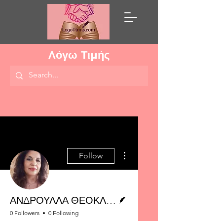
Λόγω Τιμής
More actions
Follow
Writer
ΑΝΔΡΟΥΛΛΑ ΘΕΟΚΛΗ-ΝΙΚΗΦΟΡΟΥ
0 Followers
0 Following