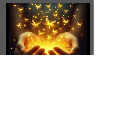
μιλήσει... Σκλήρυνα στο
ψιθύρισμα της, την
προσπέρασα ωσάν μία
ξένη κι έμεινε πίσω να με
κοιτάζει.... Ψιθύριζε πότε
σιωπηλά πότε δυνατά, την
άκουγα,την παραμέριζα ,
για πιό μετά, για αύριο,για...
Jun 23, 2026
∙
1
min
Γλυκό μειδίαμα 🌹
Ένα γλυκό μειδίαμα, στα
χείλη τρεμουλιάζει, και της
ψυχής το μέσα της, μέσα
βαθειά μουλιάζει. Λέξεις
ψυχής που δεν τολμούν,
λέξεις φυλακισμένες,
χρώμα να δώσει φωτεινό,