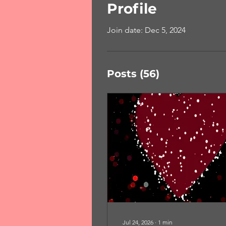
Profile
Join date: Dec 5, 2024
Posts
(56)
Jul 24, 2026
∙
1
min