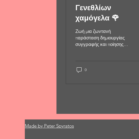
Γενεθλίων
χαμόγελα 🌹
Ζωή μια ζωντανή
παράσταση δημιουργίας
συγγραφής και ποίησης
ψυχής! Τα δεύτερα
γενέθλια ενθυμούμαι τη
μέρα που η αγκάλη του
γενναιόδωρου λόγου
0
τιμής με αποδέχθη δίχως
υστεροβουλία με
θαλπωρή και κόκκινο
κρασί ψυχής ! Σπιτικό
αγάπης με
πρωτομάστορες τεχνίτες
βοηθούς, μια συντεχνία
της ψυχής με πολλαπλούς
Made by Peter Spyratos
ποικίλους οργασμούς!
Πόσα διδάχτηκα από