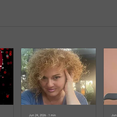
Jun 24, 2026
∙
1
min
Jun