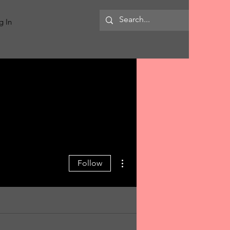
MORE
g In
More actions
Follow