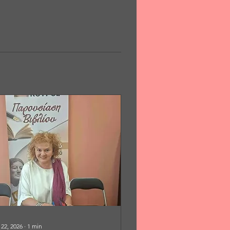
 22, 2026
∙
1
min