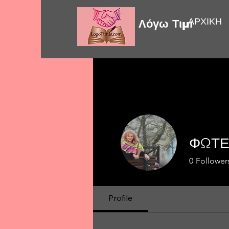
ΑΡΧΙΚΗ
Λόγω Τιμής
ΦΩΤΕ
0
Follower
Profile