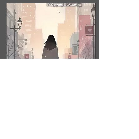
Κατευθύνθηκαν προς τον
γκισέ των εισιτηρίων
προσπερνώντας τα
διαφορά καταστήματα που
υπήρχαν εντός του κτιρίου
και προσέφεραν στους
επισκέπτες μια ποικιλία
προϊόντων όπως καφέ,
νερό, χυμούς, αναψυκτικά,
σάντουιτς, γλυκά και κάθε
λογής αναμνηστικά και
μικροπράγματα. Τα...
Jun 5, 2026
∙
2
min
Μια πράξη αγάπης στα
Χανιά
Η Αρετή προσπάθησε, με
τα μακριά της χέρια να βρει
κάποιο πάτημα στον
κοφτερό βράχο αλλά μετά
την τρίτη ανεπιτυχή