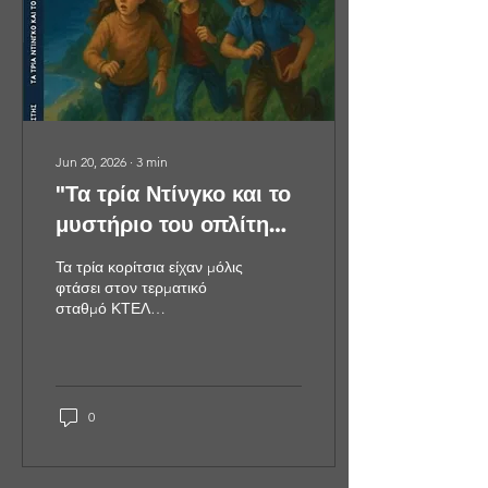
βρίσκονταν σε υψόμετρο
χιλίων διακοσίων μέτρων,
στην πλαγιά του όρους
Βέρμιο. Ο...
Jun 20, 2026
∙
3
min
"Τα τρία Ντίνγκο και το
μυστήριο του οπλίτη
φάντασμα"
Τα τρία κορίτσια είχαν μόλις
φτάσει στον τερματικό
σταθμό ΚΤΕΛ
ΜΑΚΕΔΟΝΙΑ υπεραστικών
λεωφορείων, ένα
επιβλητικό κτίριο σε σχήμα
ενός τεράστιου θόλου, το
οποίο ήταν γεμάτο με
0
κόσμο που
πηγαινοέρχονταν προς
διάφορες κατευθύνσεις.