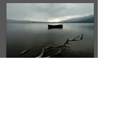
Jun 30, 2026
∙
1
min
Κόσμε γυάλινε 🌹
Κόσμε γυάλινε πιες ένα
ποτηράκι κρασί κόκκινο
στην υγειά σου κ ό σ μ ε,
θα πιω κι ε γ ώ ένα
ποτηράκι άσπρο κρασί
στην υγειά μου, ίσως
καταφέρω να σε καταλάβω,