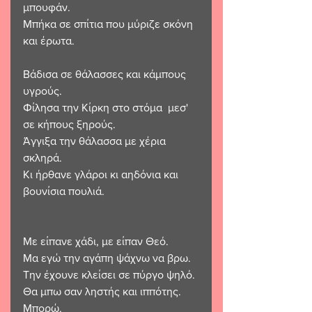
μπουφάν. 
Μπήκα σε σπίτια που μύριζε σκόνη 
και έρωτα.
Βάδισα σε θάλασσες και κάμπους 
υγρούς. 
Φίλησα την Κίρκη στο στόμα  μεσ'  
σε κήπους ξηρούς. 
Άγγιξα την θάλασσα με χέρια 
σκληρά.
Κι ήρθανε γλάροι κι αηδόνια και 
βουνίσια πουλιά.
Με είπανε χάδι, με είπαν Θεό. 
Μα εγώ την αγάπη ψάχνω να βρω. 
Την έχουνε κλείσει σε πύργο ψηλό.
Θα μπω σαν ληστής και ιππότης.  
Μπορώ. 