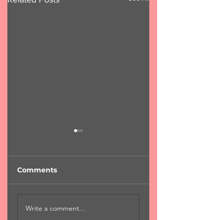
Comments
"Φύση...χαροκαμένη
"Για μια αιωνιότη
Write a comment...
μάνα"
Χ.Χριστόπουλος 