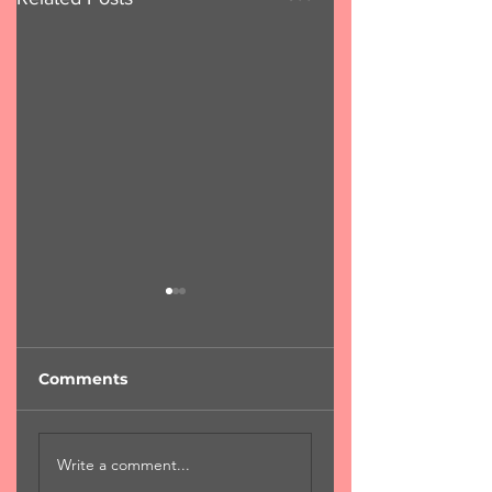
Comments
"Φύση...χαροκαμένη
"Για μια αιωνιότη
Write a comment...
μάνα"
Χ.Χριστόπουλος 