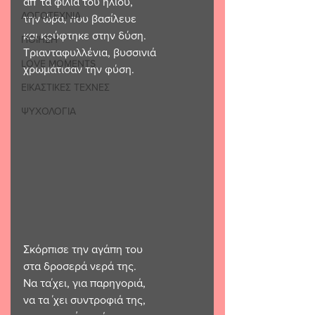
απ΄ τα φιλιά του ήλιου,
ΛΟΓΟΤΕΧΝΙΑ
την ώρα, που βασίλευε 
και κρύφτηκε στην δύση.
ΠΟΙΗΣΗ
Τριανταφυλλένια, βυσσινιά
LOVE MOMENTS
χρωμάτισαν την φύση.
ΕΙΚΑΣΤΙΚΕΣ ΤΕΧΝΕΣ
ΨΥΧΟΛΟΓΙΑ
Σκόρπισε την αγάπη του 
στα δροσερά νερά της.
Να τα΄χει, για παρηγοριά,
να τα ΄χει συντροφιά της,