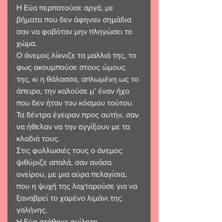
Η Εύα περπατούσε αργά, με 
βήματα που δεν άφηναν σημάδια 
σαν να φοβόταν μην πληγώσει το 
χώμα. 
Ο άνεμος λίκνιζε τα μαλλιά της, το 
φως ακουμπούσε στους ώμους 
της, κι η θάλασσα, απλωμένη ως το 
άπειρο, την καλούσε μ’ έναν ήχο 
που δεν ήταν του κόσμου τούτου. 
Τα δέντρα έγειραν προς αυτήν, σαν 
να ήθελαν να την αγγίξουν με τα 
κλαδιά τους.  
Στις φυλλωσιές τους ο άνεμος 
ψιθύριζε απαλά, σαν ανάσα 
ονείρου, με μια αύρα πελαγίσια, 
που η ψυχή της λαχταρούσε για να 
ξαναβρεί το χαμένο λιμάνι της 
γαλήνης. 
Η Εύα στάθηκε αμίλητη. 