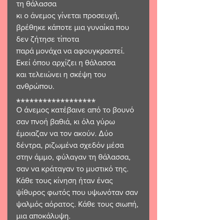
τη θάλασσα 
κι ο άνεμος γίνεται προσευχή, 
βρέθηκε κάποτε μια γυναίκα που 
δεν ζήτησε τίποτα  
παρά μονάχα να αφουγκραστεί. 
Εκεί όπου αρχίζει η θάλασσα 
και τελειώνει η σκέψη του 
ανθρώπου. 
⁎⁎⁎⁎⁎⁎⁎⁎⁎⁎⁎⁎⁎⁎⁎⁎⁎⁎ 
Ο άνεμος κατέβαινε από το βουνό 
σαν πνοή βαθιά, κι όλα γύρω 
έμοιαζαν να τον ακούν. Δύο 
δέντρα, ριζωμένα σχεδόν μέσα 
στην άμμο, φύλαγαν τη θάλασσα, 
σαν να κράταγαν το μυστικό της.  
Κάθε τους κίνηση ήταν ένας 
ψίθυρος φωτός που υψωνόταν σαν 
ψαλμός αόρατος. Κάθε τους σιωπή, 
μια αποκάλυψη. 