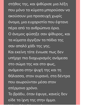
στήθος της, και ψιθύρισε μια λέξη 
που μόνο τα κύματα μπορούσαν να 
ακούσουν μια προσευχή χωρίς 
όνομα, μια ευχαριστία που έφτανε 
πέρα από τα ανθρώπινα όρια.  
Ο άνεμος φύσηξε σαν ψίθυρος, και 
τα κύματα άγγιξαν τα πόδια της 
σαν απαλό χάδι της γης. 
Και εκείνη τότε ένιωσε πως δεν 
υπήρχε πια διαχωρισμός ανάμεσα 
στο σώμα της και στο φως, 
ανάμεσα στην ψυχή της και τη 
θάλασσα, στον ουρανό, στα δέντρα 
που αιωρούνταν μέσα στον 
ατέρμονο χρόνο. 
Το βράδυ, όταν έφυγε, κανείς δεν 
είδε τα ίχνη της στην άμμο.  
Μόνο δύο δέντρα έμειναν να 
κοιτάζουν τη σιωπή να απλώνεται 