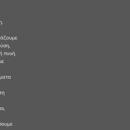
η.
τάζουμε
φύση,
ή πνοή.
με
ήματα
τη
οι,
σουμε