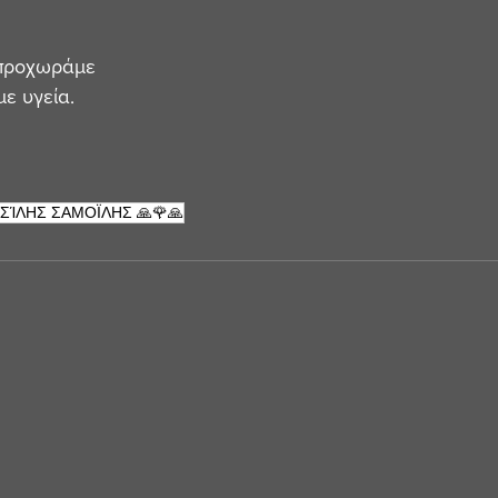
 προχωράμε
με υγεία.
ΣΊΛΗΣ ΣΑΜΟΪΛΗΣ 🙏🌹🙏