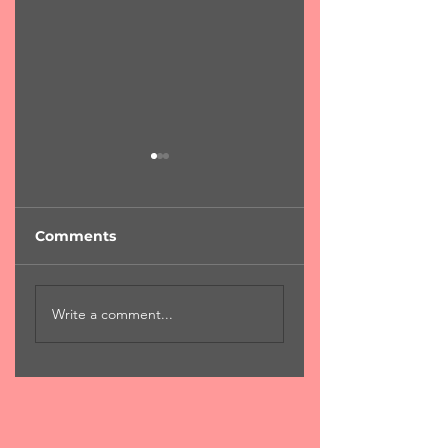
Comments
"Φύση...χαροκαμένη
"Για μια αιωνιότη
Write a comment...
μάνα"
Χ.Χριστόπουλος 