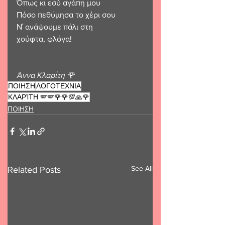
Όπως κι εσύ αγάπη μου
Πόσο πεθύμησα το χέρι σου
Ν΄ ανάψουμε πάλι στη 
χούφτα, φλόγα!
Άννα Κλαρίτη 🌹 
ΠΟΙΗΣΗ
ΛΟΓΟΤΕΧΝΙΑ
ΚΛΑΡΊΤΗ 🪽🪽🌹🌹💯🙏🌹
ΠΟΙΗΣΗ
See All
Related Posts