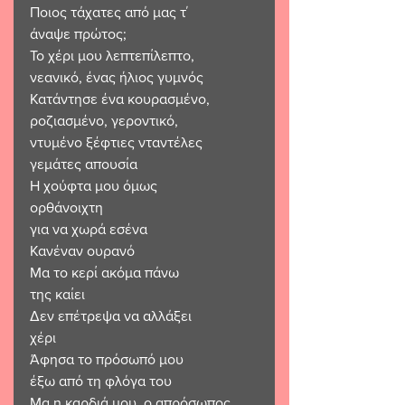
Ποιος τάχατες από μας τ΄ 
άναψε πρώτος;
Το χέρι μου λεπτεπίλεπτο, 
νεανικό, ένας ήλιος γυμνός
Κατάντησε ένα κουρασμένο, 
ροζιασμένο, γεροντικό,
ντυμένο ξέφτιες νταντέλες 
γεμάτες απουσία
Η χούφτα μου όμως 
ορθάνοιχτη 
για να χωρά εσένα
Κανέναν ουρανό
Μα το κερί ακόμα πάνω 
της καίει
Δεν επέτρεψα να αλλάξει 
χέρι
Άφησα το πρόσωπό μου 
έξω από τη φλόγα του
Μα η καρδιά μου, ο απρόσωπος 