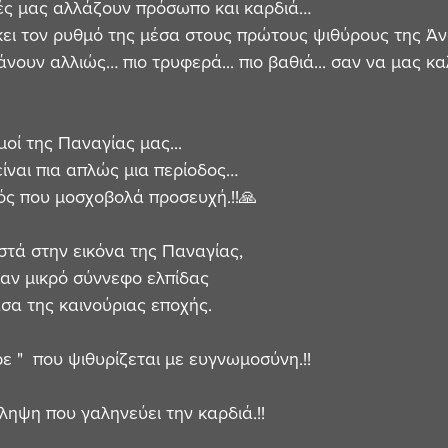
ς μας αλλάζουν πρόσωπο και καρδιά…
κει τον ρυθμό της μέσα στους πρώτους ψιθύρους της Άν
νουν αλλιώς… πιο τρυφερά... πιο βαθιά... σαν να μας κα
μοί της Παναγίας μας...
είναι πια απλώς μια περίοδος…
ός που μοσχοβολά προσευχή.!!🙏
στά στην εικόνα της Παναγίας,
 σαν μικρό σύννεφο ελπίδας
άσα της καινούριας εποχής.
ίρε "  που ψιθυρίζεται με ευγνωμοσύνη.!!
ληψη που γαληνεύει την καρδιά.!!