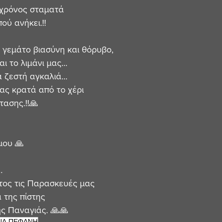
ο χρόνος σταματά
ού ανήκει.!!
 γεμάτο βιασύνη και θόρυβο,
αι το λιμάνι μας...
α ζεστή αγκαλιά...
ας κρατά από το χέρι
ασης.!!🙏
μου 🙏
…
τος τις Παρασκευές μας
 της πίστης
ης Παναγιάς. 🙏🙏
ΝΑ ΠΕΦΑΝΗ