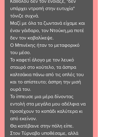
Καθόλου δεν τον ένοιαζε, "δεν 
υπάρχει ντροπή στην ευτυχία" 
τόνιζε συχνά. 
Μαζί με όλα τα ζωντανά είχαμε και 
έναν γάιδαρο, τον Ντούκη,μα ποτέ 
δεν τον καβαλίκεψε. 
Ο Μπινέκης ήταν το μεταφορικό 
του μέσο. 
Το καφετί άλογο με τον λευκό 
σταυρό στο κούτελο, τα άσπρα 
καλτσάκια πάνω από τις οπλές του 
και το απίστευτο; άσπρη την μισή 
ουρά του. 
Το ίππευσε μια μέρα δίνοντας 
εντολή στα μεγάλα μου αδέλφια να 
προσέχουν το κοπάδι καλύτερα κι 
από εκείνον.
Θα κατέβαινε στην πόλη είπε. 
Στον Τύρναβο υποθέσαμε, αλλά 