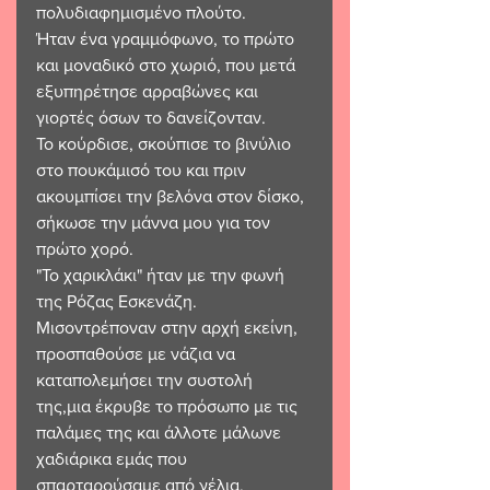
πολυδιαφημισμένο πλούτο. 
Ήταν ένα γραμμόφωνο, το πρώτο 
και μοναδικό στο χωριό, που μετά 
εξυπηρέτησε αρραβώνες και 
γιορτές όσων το δανείζονταν.
Το κούρδισε, σκούπισε το βινύλιο 
στο πουκάμισό του και πριν 
ακουμπίσει την βελόνα στον δίσκο, 
σήκωσε την μάννα μου για τον 
πρώτο χορό. 
"Το χαρικλάκι" ήταν με την φωνή 
της Ρόζας Εσκενάζη.
Μισοντρέποναν στην αρχή εκείνη, 
προσπαθούσε με νάζια να 
καταπολεμήσει την συστολή 
της,μια έκρυβε το πρόσωπο με τις 
παλάμες της και άλλοτε μάλωνε 
χαδιάρικα εμάς που 
σπαρταρούσαμε από γέλια. 