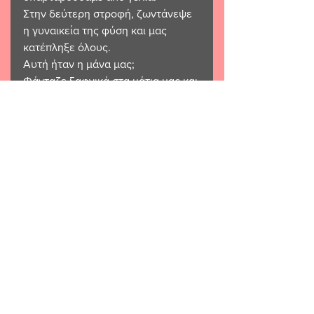
Στην δεύτερη στροφή, ζωντάνεψε 
η γυναικεία της φύση και μας 
κατέπληξε όλους. 
Αυτή ήταν η μάνα μας;
Φάνταζε ξαφνικά στα μάτια μας και 
ιδιαίτερα στα δικά μου σαν σταρ 
του σινεμά, σαν έμπειρη αρτίστα. 
Σε κάποια στιγμή έκστασης έπεσε 
το κεφαλομάντηλό της και χύθηκαν 
οι πλουμιστές κοτσίδες της.
Τις κουνούσε ανάλογα με τους 
γοφούς της και τις έφερνε 
ναζιάρικα στο πρόσωπο του 
πατέρα μου.
Εκείνος έλιωσε, εξα'υ'λώθηκε, 
έγινε μόνο ψυχή, μόνο πνεύμα, 
έγινε ολόκληρος αγάπη. 
Μα τύλιξαν όλους τα 