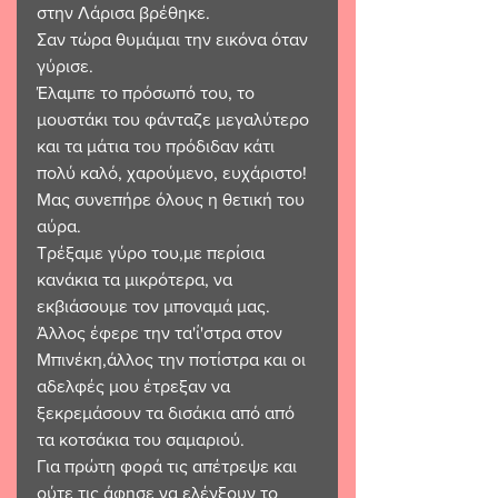
στην Λάρισα βρέθηκε. 
Σαν τώρα θυμάμαι την εικόνα όταν 
γύρισε. 
Έλαμπε το πρόσωπό του, το 
μουστάκι του φάνταζε μεγαλύτερο 
και τα μάτια του πρόδιδαν κάτι 
πολύ καλό, χαρούμενο, ευχάριστο!
Μας συνεπήρε όλους η θετική του 
αύρα.
Τρέξαμε γύρο του,με περίσια 
κανάκια τα μικρότερα, να 
εκβιάσουμε τον μποναμά μας.
Άλλος έφερε την τα'ί'στρα στον 
Μπινέκη,άλλος την ποτίστρα και οι 
αδελφές μου έτρεξαν να 
ξεκρεμάσουν τα δισάκια από από 
τα κοτσάκια του σαμαριού.
Για πρώτη φορά τις απέτρεψε και 
ούτε τις άφησε να ελέγξουν το 