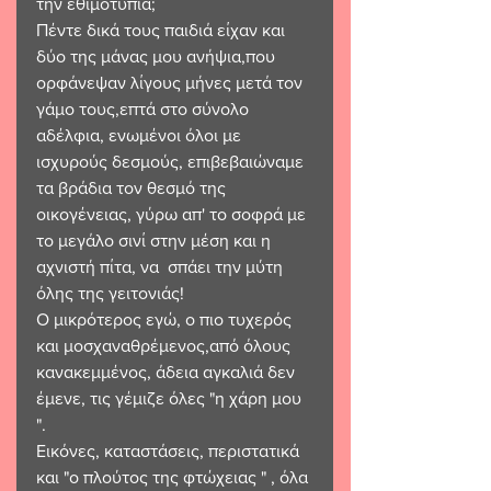
την εθιμοτυπία;
Πέντε δικά τους παιδιά είχαν και 
δύο της μάνας μου ανήψια,που 
ορφάνεψαν λίγους μήνες μετά τον 
γάμο τους,επτά στο σύνολο 
αδέλφια, ενωμένοι όλοι με 
ισχυρούς δεσμούς, επιβεβαιώναμε  
τα βράδια τον θεσμό της 
οικογένειας, γύρω απ' το σοφρά με 
το μεγάλο σινί στην μέση και η 
αχνιστή πίτα, να  σπάει την μύτη 
όλης της γειτονιάς!
Ο μικρότερος εγώ, ο πιο τυχερός 
και μοσχαναθρέμενος,από όλους 
κανακεμμένος, άδεια αγκαλιά δεν 
έμενε, τις γέμιζε όλες "η χάρη μου 
".
Εικόνες, καταστάσεις, περιστατικά 
και "ο πλούτος της φτώχειας " , όλα 