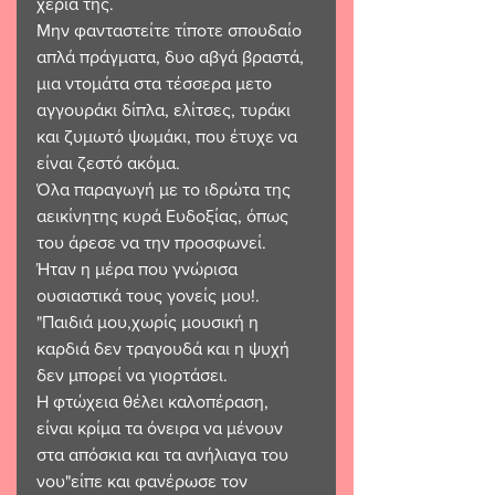
χέρια της.
Μην φανταστείτε τίποτε σπουδαίο 
απλά πράγματα, δυο αβγά βραστά, 
μια ντομάτα στα τέσσερα μετο 
αγγουράκι δίπλα, ελίτσες, τυράκι 
και ζυμωτό ψωμάκι, που έτυχε να 
είναι ζεστό ακόμα. 
Όλα παραγωγή με το ιδρώτα της 
αεικίνητης κυρά Ευδοξίας, όπως 
του άρεσε να την προσφωνεί. 
Ήταν η μέρα που γνώρισα 
ουσιαστικά τους γονείς μου!.
"Παιδιά μου,χωρίς μουσική η 
καρδιά δεν τραγουδά και η ψυχή 
δεν μπορεί να γιορτάσει. 
Η φτώχεια θέλει καλοπέραση, 
είναι κρίμα τα όνειρα να μένουν 
στα απόσκια και τα ανήλιαγα του 
νου"είπε και φανέρωσε τον 