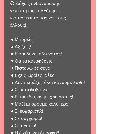
💞 Λέξεις ενδυνάμωσης, 
γλυκύτητας κι Αγάπης...
για τον εαυτό μας και τους 
άλλους!!!
🔸️Μπορείς!
🔸️Αξίζεις!
🔸️Είσαι δυνατή/δυνατός!
🔸️Θα τα καταφέρεις!
🔸️Πιστεύω σε σένα!
🔸️Έχεις ωραίες ιδέες!
🔸️Δεν πειράζει, όλοι κάνουμε λάθη!
🔸️Σε καταλαβαίνω!
🔸️Είμαι εδώ, αν με χρειαστείς!
🔸️Μαζί μπορούμε καλύτερα!
🔸️Σ’ ευχαριστώ!
🔸️Σε συγχωρώ!
🔸️Σε αγαπώ!
🔸️Η ζωή είναι όμορφη!!!