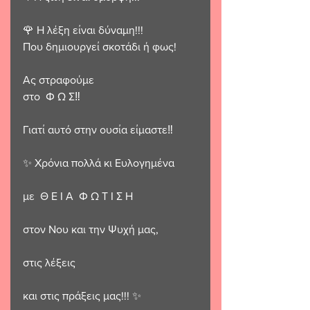
🌹 Η λέξη είναι δύναμη!!!
Που δημιουργεί σκοτάδι ή φως!
Ας στραφούμε 
στο  Φ Ω Σ‼️
Γιατί αυτό στην ουσία είμαστε‼️
✨️ Χρόνια πολλά κι Ευλογημένα
με  Θ Ε Ι Α  Φ Ω Τ Ι Σ Η
στον Νου και την Ψυχή μας, 
στις λέξεις 
και στις πράξεις μας!!! ✨️