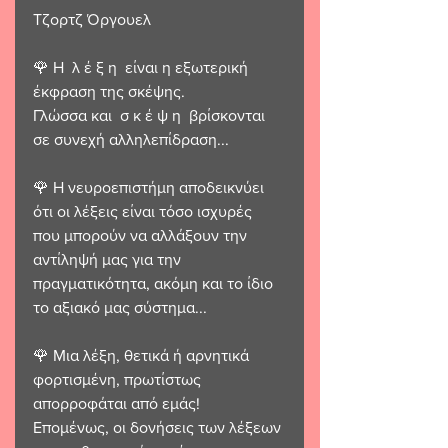
Τζορτζ Όργουελ
🌹 Η  λ έ ξ η  είναι η εξωτερική 
έκφραση της σκέψης.
Γλώσσα και  σ κ έ ψ η  βρίσκονται 
σε συνεχή αλληλεπίδραση...
🌹 Η νευροεπιστήμη αποδεικνύει 
ότι οι λέξεις είναι τόσο ισχυρές 
που μπορούν να αλλάξουν την 
αντίληψή μας για την 
πραγματικότητα, ακόμη και το ίδιο 
το αξιακό μας σύστημα...
🌹 Μια λέξη, θετικά ή αρνητικά 
φορτισμένη, πρωτίστως 
απορροφάται από εμάς!
Επομένως, οι δονήσεις των λέξεων 