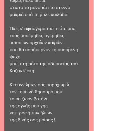
Διψώ, πολύ διψώ 
σ'αυτό το μονοπάτι το στεγνό
μακριά από τη μπλε κοιλάδα. 
Πως ν' αφουγκραστώ, πείτε μου, 
τους μποέμηδες αγέρηδες
-κάποιων αρχαίων καιρών - 
που θα παράσερναν τη σπασμένη 
ψυχή
μου, στη ρότα της οδύσσειας του 
Καζαντζάκη  
Κι ευγνώμων σας παραχωρώ 
τον ταπεινό θησαυρό μου:
το αείζωον βοτάνι
της αγνής μου γης 
και τροφή των ήλιων 
της δικής σας μοίρας !