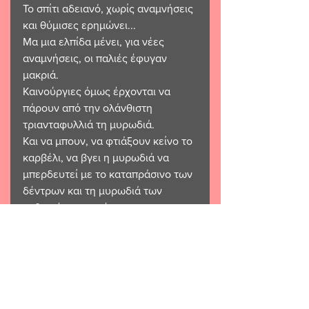
Το σπίτι αδειανό, χωρίς αναμνήσεις 
και θύμισες ερημώνει...
Μα μια ελπίδα μένει, για νέες 
αναμνήσεις, οι παλιές έφυγαν 
μακριά.
Καινούργιες όμως έρχονται να 
πάρουν από την ολάνθιστη 
τριανταφυλλιά τη μυρωδιά.
Και να μπουν, να φτιάξουν κείνο το 
καρβέλι, να βγει η μυρωδιά να 
μπερδευτεί με το καταπράσινο των 
δέντρων και τη μυρωδιά των 
ανθισμένων αγρών...
Δεν τελειώνει το ταξίδι εδώ...
Βάσια Μητράκου 🌹 