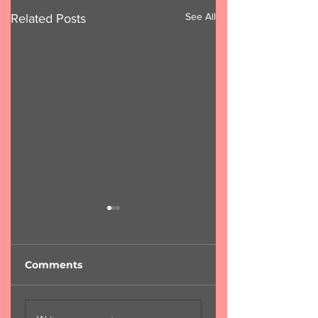
See All
Related Posts
Comments
"Φύση...χαροκαμένη
"Για μια αιωνιότη