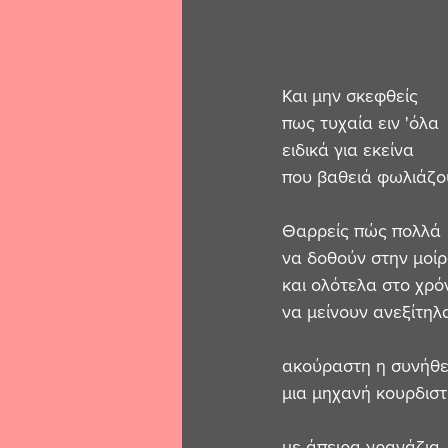
Και μην σκεφθείς 
πως τυχαία ειν 'όλα 
ειδικά για εκείνα 
που βαθειά φωλιάζο
Θαρρείς πώς πολλά 
να δοθούν στην μοίρ
και ολότελα στο χρό
να μείνουν ανεξίτηλ
ακούραστη η συνήθε
μια μηχανή κουρδιστ
με άπειρα γρανάζια 