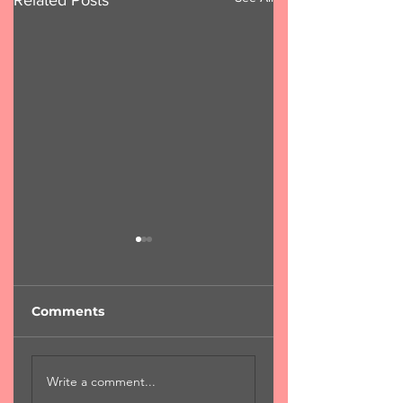
Comments
"Φύση...χαροκαμένη
"Για μια αιωνιότη
Write a comment...
μάνα"
Χ.Χριστόπουλος 