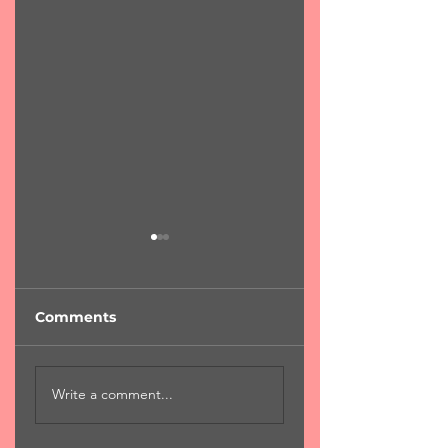
Comments
"Φύση...χαροκαμένη
"Για μια αιωνιότη
Write a comment...
μάνα"
Χ.Χριστόπουλος 