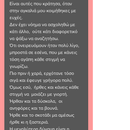
Είναι αυτές που κράτησα, όταν 
στην αγκαλιά μου κοιμήθηκες με 
ευχές. 
Δεν έχει νόημα να ασχοληθώ με 
κάτι άλλο,  ούτε κάτι διαφορετικό 
να ψάξω να αναζητήσω. 
Ότι ονειρευόμουν ήταν πολύ λίγο,  
μπροστά σε εσένα, που με κάνεις 
τόση αγάπη κάθε στιγμή να 
γνωρίζω. 
Πιο πριν ή χαρά, ερχότανε τόσο 
σιγά και έφευγε γρήγορα πολύ. 
Όμως εσύ,  ήρθες και κάνεις κάθε 
στιγμή να  μοιάζει με γιορτή. 
Ήρθαν και τα δύσκολα,  οι 
ανηφόρες και τα βουνά. 
Ήρθε και το σκοτάδι μα αμέσως 
ήρθε κι η ξαστεριά. 
Η μεγαλύτερη δύναμη είναι η 