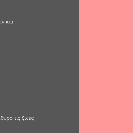
ν και 
θυρο τις ζωές 