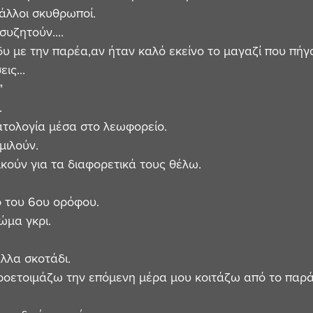
 άλλοι σκυθρωποί.
υζητούν....
δυ με την παρέα,αν ήταν καλό εκείνο το μαγαζί που πήγα
ις...
"
.
τολογία μέσα στο λεωφορείο.
μιλούν.
κούν για τα διαφορετικά τους θέλω.
 του 6ου ορόφου.
ώμα γκρι.
λλα σκοτάδι.
ροετοιμάζω την επόμενη μέρα μου κοιτάζω από το παρά