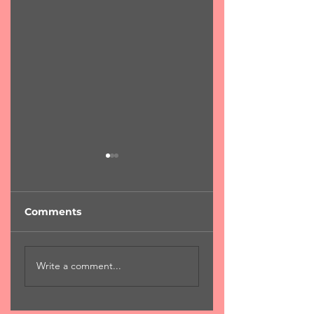
Comments
Φράχτης
"Φύση...χαροκαμ
Write a comment...
περάσματος
μάνα"