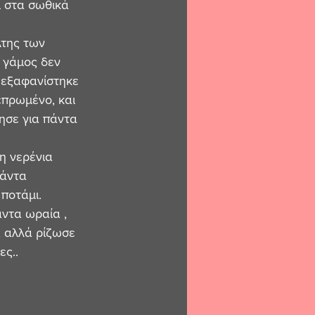
ι στα σωθικά 
λτης των 
 γάμος δεν 
ς εξαφανίστηκε 
επρωμένο, και 
ησε για πάντα 
 νερένια  
πάντα 
ποτάμι. 
άντα ωραία , 
, αλλά ρίζωσε 
ες..