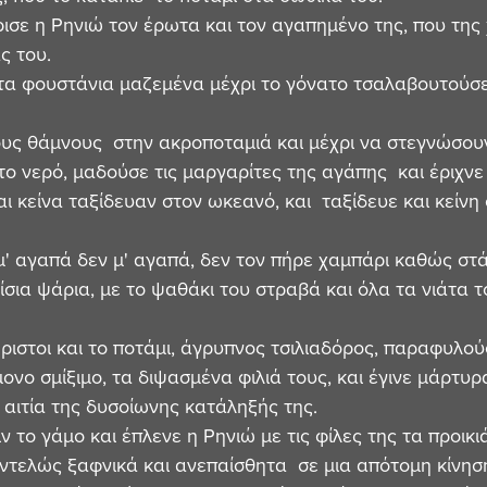
ρισε η Ρηνιώ τον έρωτα και τον αγαπημένο της, που της 
ς του. 
τα φουστάνια μαζεμένα μέχρι το γόνατο τσαλαβουτούσε 
υς θάμνους  στην ακροποταμιά και μέχρι να στεγνώσου
το νερό, μαδούσε τις μαργαρίτες της αγάπης  και έριχνε
ι κείνα ταξίδευαν στον ωκεανό, και  ταξίδευε και κείνη 
' αγαπά δεν μ' αγαπά, δεν τον πήρε χαμπάρι καθώς στά
ίσια ψάρια, με το ψαθάκι του στραβά και όλα τα νιάτα τ
ριστοι και το ποτάμι, άγρυπνος τσιλιαδόρος, παραφυλού
ονο σμίξιμο, τα διψασμένα φιλιά τους, και έγινε μάρτυρ
 αιτία της δυσοίωνης κατάληξής της.
ιν το γάμο και έπλενε η Ρηνιώ με τις φίλες της τα προικι
ντελώς ξαφνικά και ανεπαίσθητα  σε μια απότομη κίνηση