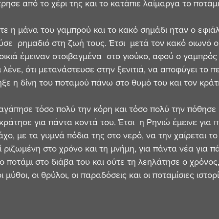
ρησε από το χέρι της και το κατάπιε λαίμαργα το ποτάμ
τε η μάνα του γαμπρού και το κακό σημάδι ηταν ο εφιά
σε  ρημαδιό στη ζωή τους. Έτσι  μετά τον κακό οιωνό ο
προικιά έμειναν στοιβαγμένα  στο γιούκο, αφού ο γαμπρό
ι λένε, ότι μετανάστευσε στην ξενιτιά, να αποφύγει το π
ξε η δίνη του ποταμού πάνω στο θυμό του και τον κράτ
αγάπησε τόσο πολύ την κόρη και τόσο πολύ την πόθησε η
κράτησε για πάντα κοντά του. Έτσι  η Ρηνιώ έμεινε για 
ο, με τα γυμνά πόδια της στο νερό, να την χαίρεται το 
εί ριζωμένη στο χρόνο και τη μνήμη, για πάντα νέα για π
ο ποτάμι στο διάβα του και ούτε τη λεηλάτησε ο χρόνος
 μύθοι, οι θρύλοι, οι παραδόσεις και οι ποταμίσιες ιστορί