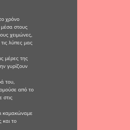
το χρόνο 
 μέσα στους 
τους χειμώνες,  
 τις λύπες μας 
ις μέρες της 
ην γυρίζουν 
ά του, 
κομούσε από το 
 στις 
ει καμακώναμε 
 και το 