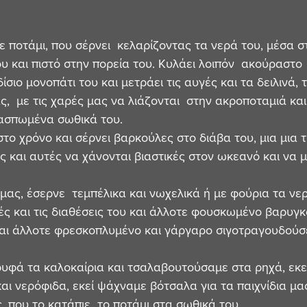
ε ποτάμι, που σέρνει  κελαρίζοντας τα νερά του, μέσα σ
υ και πιστό στην πορεία του. Κυλάει λοιπόν  ακούραστο 
ίσιο μονοπάτι του και μετράει τις αυγές και τα δειλινά, 
ς,  με τις χαρές μας να λιάζονται  στην ακροποταμιά και
λασπωμένα σωθικά του. 
το χρόνο και σέρνει βαρκούλες στο διάβα του, μια μια τ
ς και αυτές να χάνονται βιαστικές στον ωκεανό και να μ
μας, έσερνε  τεμπέλικα και νωχελικά ή με φούρια τα νερ
ές και τις διαθέσεις του και άλλοτε φουσκωμένο βαρυγ
αι άλλοτε φρεσκοπλυμένο και γάργαρο σιγοτραγουδούσε
ρυφά τα καλοκαίρια και τσαλαβουτούσαμε στα ρηχά, εκ
αι νερόφιδα, εκεί ψάχναμε βότσαλα για τα παιχνίδια μας
, που το κατάπιε  το ποτάμι στα σωθικά του.