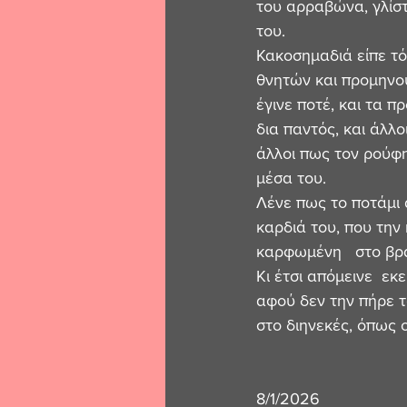
του αρραβώνα, γλίστ
του. 
Κακοσημαδιά είπε τό
θνητών και προμηνού
έγινε ποτέ, και τα 
δια παντός, και άλλο
άλλοι πως τον ρούφη
μέσα του. 
Λένε πως το ποτάμι 
καρδιά του, που την 
καρφωμένη   στο βράχ
Κι έτσι απόμεινε  εκ
αφού δεν την πήρε τ
στο διηνεκές, όπως οι
8/1/2026