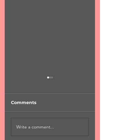
Comments
"Φύση...χαροκαμένη
"Για μια αιωνιότη
Write a comment...
μάνα"
Χ.Χριστόπουλος 