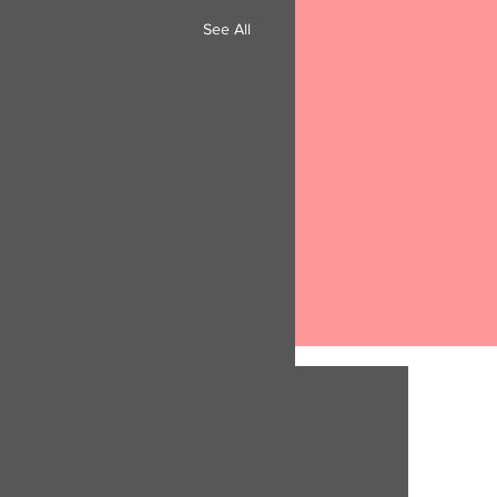
See All
ΟΡOI ΧΡ