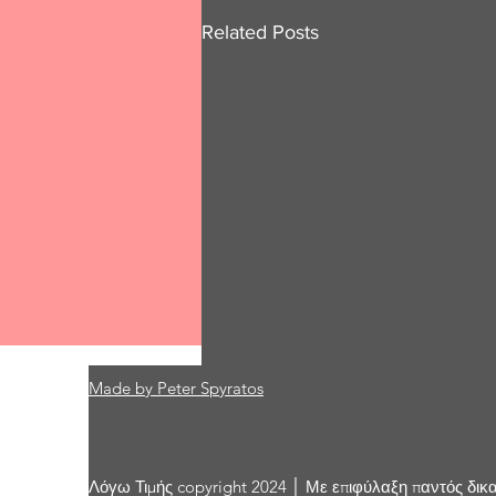
Related Posts
Made by Peter Spyratos
Comments
Λόγω Τιμής copyright 2024 │ Με επιφύλαξη παντός δικ
Write a comment...