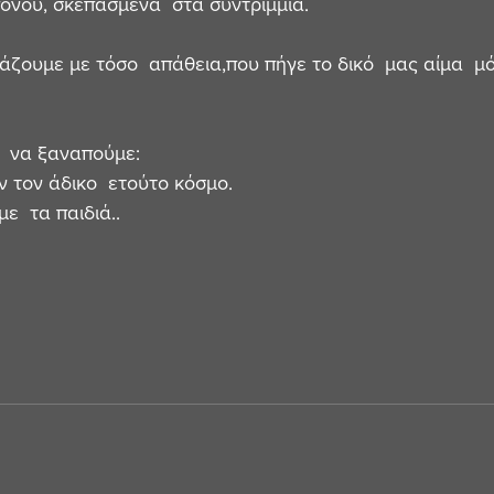
όνου, σκεπασμένα  στα συντρίμμια. 
άζουμε με τόσο  απάθεια,που πήγε το δικό  μας αίμα  μ
 να ξαναπούμε:
ν τον άδικο  ετούτο κόσμο.
ε  τα παιδιά..