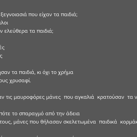
ξεγνοιασιά που είχαν τα παιδιά;
λοι 
 ελεύθερα τα παιδιά;
ές
ς 
αν τα παιδιά, κι όχι το χρήμα
τους χρυσαφί.
ν τις μαυροφόρες μάνες  που αγκαλιά  κρατούσαν  τα ν
πότε το σπαραγμό από την άδεια
 τους, μάνες που θήλασαν σκελετωμένα  παιδικά  κορμάκ