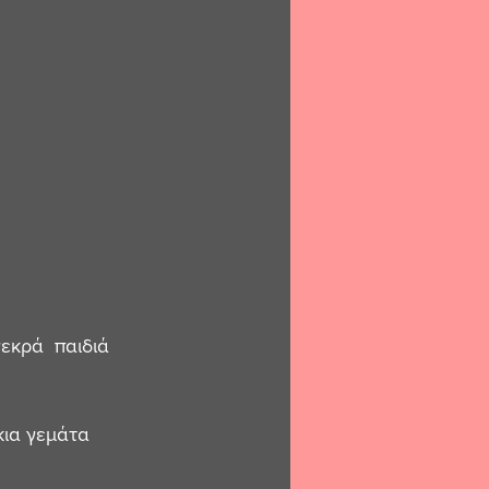
εκρά  παιδιά 
ια γεμάτα  