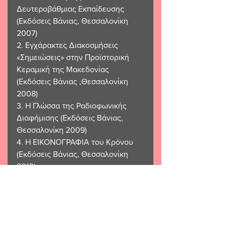
Δευτεροβάθμιας Εκπαίδευσης 
(Εκδόσεις Βάνιας, Θεσσαλονίκη 
2007)
2. Εγχάρακτες Διακοσμήσεις 
«Σημειώσεις» στην Προϊστορική 
Κεραμική της Μακεδονίας 
(Εκδόσεις Βάνιας ,Θεσσαλονίκη 
2008)
3. Η Γλώσσα της Ραδιοφωνικής 
Διαφήμισης (Εκδόσεις Βάνιας, 
Θεσσαλονίκη 2009)
4. Η ΕΙΚΟΝΟΓΡΑΦΙΑ του Κρόνου 
(Εκδόσεις Βάνιας, Θεσσαλονίκη 
2010)
5. ΨΙΘΥΡΟΙ ΕΡΑΣΤΩΝ (Εκδόσεις 
Ελκυστής, Θεσσαλονίκη 2020)
Στην Ποίηση εμφανίστηκε με τη 
συμμετοχή ποιημάτων της στις 