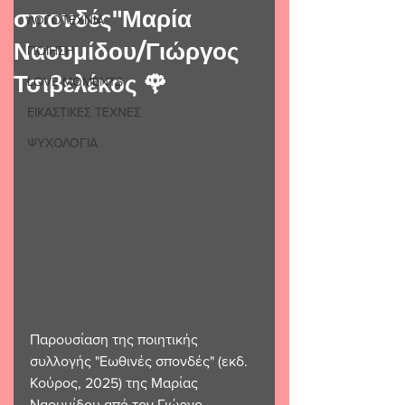
σπονδές"Μαρία
ΛΟΓΟΤΕΧΝΙΑ
Ναουμίδου/Γιώργος
ΠΟΙΗΣΗ
Τσιβελέκος 🌹
LOVE MOMENTS
ΕΙΚΑΣΤΙΚΕΣ ΤΕΧΝΕΣ
ΨΥΧΟΛΟΓΙΑ
Παρουσίαση της ποιητικής 
συλλογής "Εωθινές σπονδές" (εκδ. 
Κούρος, 2025) της Μαρίας 
Ναουμίδου από τον Γιώργο 