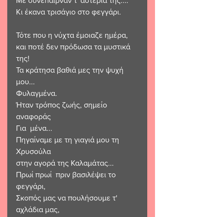
Με συνεπαιρναν τ' αστέρια της....
Κι έκανα τρισάγιο στο φεγγάρι.
Τότε που η νύχτα έμοιαζε ημέρα,
και ποτέ δεν πρόδωσα τα μυστικά 
της!
Τα κράτησα βαθιά μες την ψυχή 
μου...
Φυλαγμένα.
Ήταν τρόπος ζωής, σημείο 
αναφοράς 
Για  μένα...
Πηγαίναμε με τη γιαγιά μου τη 
Χρυσούλα 
στην αγορά της Καλαμάτας...
Πρωί πρωί  πριν βασιλέψει το 
φεγγάρι,
Σκοπός μας να πουλήσουμε τ' 
αχλάδια μας,