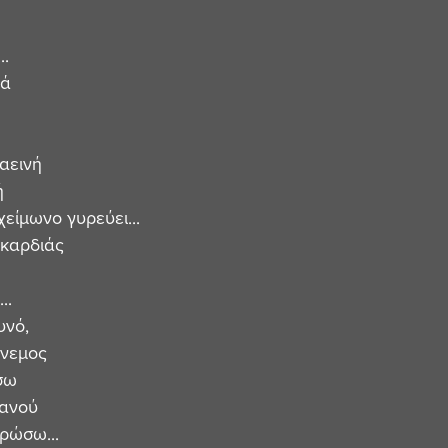
..
νά
αεινή
ή
είμωνο γυρεύει...
 καρδιάς
..
νό, 
άνεμος
σω
ρανού
ρώσω... 