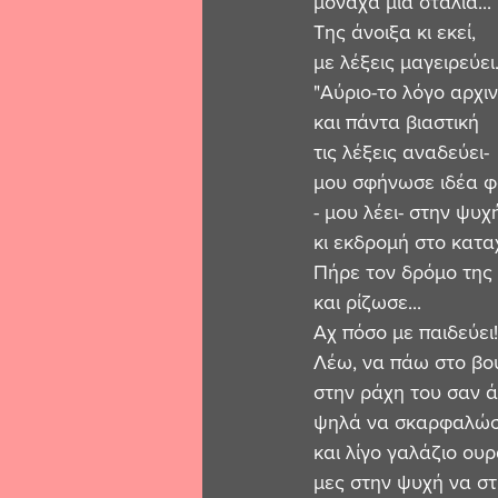
μονάχα μια σταλιά...
Της άνοιξα κι εκεί,
με λέξεις μαγειρεύει.
"Αύριο-το λόγο αρχι
και πάντα βιαστική 
τις λέξεις αναδεύει-
μου σφήνωσε ιδέα φ
- μου λέει- στην ψυχ
κι εκδρομή στο καταχ
Πήρε τον δρόμο της
και ρίζωσε...
Αχ πόσο με παιδεύει!.
Λέω, να πάω στο βου
στην ράχη του σαν 
ψηλά να σκαρφαλώ
και λίγο γαλάζιο ου
μες στην ψυχή να στ