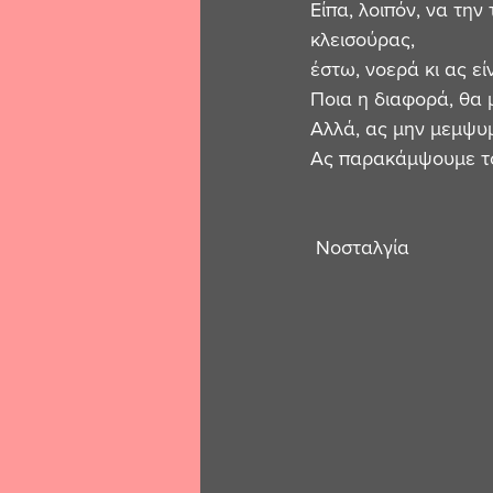
Είπα, λοιπόν, να την
κλεισούρας, 
έστω, νοερά κι ας εί
Ποια η διαφορά, θα μ
Αλλά, ας μην μεμψυμ
Ας παρακάμψουμε τούτ
 Νοσταλγία 