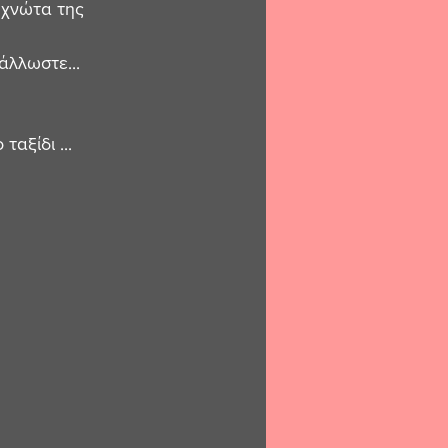
 χνώτα της 
άλλωστε...
ξίδι ...  