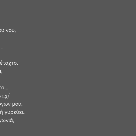
υ νου,
..
 
έταχτο, 
,
α...
οναχή
όγων μου,
ή γυρεύει..
γωνιά,