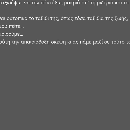
 ταξιδέψω, να την πάω έξω, μακριά απ' τη μιζέρια και τα
ναι ουτοπικό το ταξιδι της, όπως τόσα ταξίδια της ζωής, 
ου πείτε... 
οιρούμε... 
η την απαισιόδοξη σκέψη κι ας πάμε μαζί σε τούτο το τα