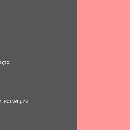
χτο, 
 και να μην 