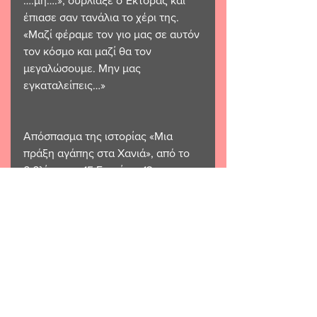
….μη….», ούρλιαξε ο Έκτορας και 
έπιασε σαν τανάλια το χέρι της. 
«Μαζί φέραμε τον γιο μας σε αυτόν 
τον κόσμο και μαζί θα τον 
μεγαλώσουμε. Μην μας 
εγκαταλείπεις…» 
Απόσπασμα της ιστορίας «Μια 
πράξη αγάπης στα Χανιά», από το 
βιβλίο μου «15 Γυναίκες 13 
Ιστορίες» των εκδόσεων 
Συμπαντικές Διαδρομές. 
Γιώργος Παλαιστής 🌹 
ΛΟΓΟΤΕΧΝΙΑ
ΓΙΏΡΓΟΣ/ΠΑΛΑΙΣΤΗΣ
ΛΟΓΟΤΕΧΝΙΑ