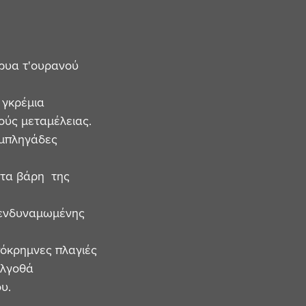
ρυα τ'ουρανού 
 γκρέμια
ύς μεταμέλειας. 
υμπληγάδες
τα βάρη  της
ενδυναμωμένης 
πόκρημνες πλαγιές
ολγοθά
υ. 