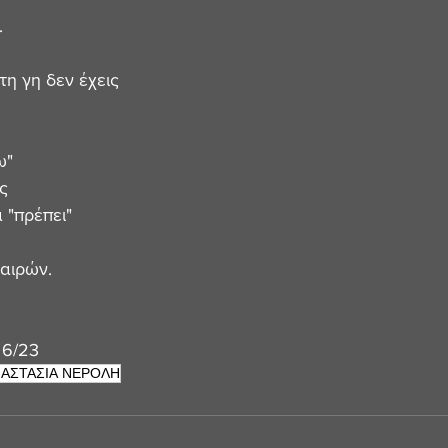
. 
η γη δεν έχεις
ω" 
ς
α "πρέπει"
αιρών. 
6/23
ΑΣΤΑΣΙΑ ΝΕΡΟΛΗ