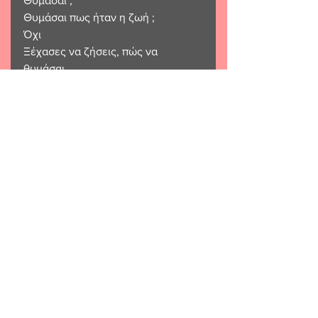
Θυμάσαι ;
Θυμάσαι πως ήταν η ζωή ;
Όχι 
Ξέχασες να ζήσεις, πώς να  
θυμάσαι 
Βάσια Μητράκου🌹
ΠΟΙΗΣΗ
ΛΟΓΟΤΕΧΝΙΑ
ΒΑΣΣΙΑ ΜΗΤΡΑΚΟΥ
ΠΟΙΗΣΗ
ΛΟΓΟΤΕΧΝΙΑ
See All
Related Posts