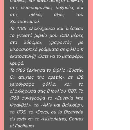
απόψεις και κάνω ανοιχτή επίθεση 
στις δεισιδαιμονικές δοξασίες και 
στις ηθικές αξίες του 
Χριστιανισμού. 
Το 1785 ολοκλήρωσα και διέσωσα 
το γνωστό βιβλίο μου «120 μέρες 
στα Σόδομα», γράφοντάς με 
μικροσκοπικά γράμματα σε φύλλα 11 
εκατοστών(!), ώστε να το μεταφέρω 
κρυφά.
Το 1786 ξεκίνησα το βιβλίο «Ζυστίν. 
Οι ατυχίες της αρετής» σε 138 
χειρόγραφα φύλλα, και το 
ολοκλήρωσα στις 8 Ιουλίου 1787. Το 
1788 συνέγραψα το «Ευγενία Ντε 
Φρανβάλ», το «Αλίν και Βαλκούρ», 
το 1795, το «Dorci, ou la Bizarrerie 
du sort» και το «Historiettes, Contes 
et Fabliaux» 