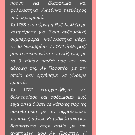
πόρνη για βλασφημία και 
φυλακίστηκα. Αφέθηκα ελεύθερος 
υπό περιορισμό. 
Το 1768 μια πόρνη η Ροζ Κελλέρ με 
κατηγόρησε για βίαιη σεξουαλική 
συμπεριφορά. Φυλακίστηκα μέχρι 
τις 16 Νοεμβρίου. Το 1771 ήρθε μαζί 
μου η καλοσυνάτη μου σύζυγος με 
τα 3 πλέον παιδιά μας και την 
αδερφή της, Αν Προσπέρ, με την 
οποία δεν αργήσαμε να γίνουμε 
εραστές. 
Το 1772 κατηγορήθηκα για 
δηλητηρίαση και σοδομισμό, ενώ 
είχα απλά δώσει σε κάποιες πόρνες 
σοκολατάκια με το αφροδισιακό 
«ισπανική μύγα». Καταδικάστηκα και 
δραπέτευσα στην Ιταλία με την 
αγαπημένη μου Αν Προσπέρ. Η 