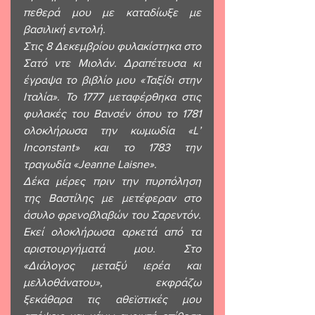
πεθερά μου με καταδίωξε με 
βασιλική εντολή. 
Στις 8 Δεκεμβρίου φυλακίστηκα στο 
Σατό ντε Μιολάν. Δραπέτευσα κι 
έγραψα το βιβλίο μου «Ταξίδι στην 
Ιταλία». Το 1777 μεταφέρθηκα στις 
φυλακές του Βανσέν όπου το 1781 
ολοκλήρωσα την κωμωδία «L’ 
Inconstant» και το 1783 την 
τραγωδία «Jeanne Laisne». 
Δέκα μέρες πριν την πυρπόληση 
της Βαστίλης με μετέφεραν στο 
άσυλο φρενοβλαβών του Σαρεντόν. 
Εκεί ολοκλήρωσα αρκετά από τα 
αριστουργήματά μου. Στο 
«Διάλογος μεταξύ ιερέα και 
μελλοθάνατου», εκφράζω 
ξεκάθαρα τις αθεϊστικές μου 