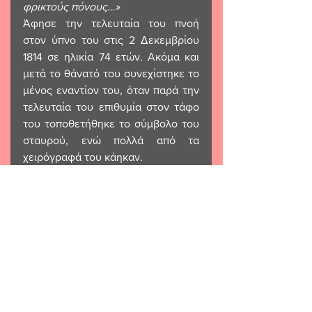
φρικτούς πόνους…»
Άφησε την τελευταία του πνοή 
στον ύπνο του στις 2 Δεκεμβρίου 
1814 σε ηλικία 74 ετών. Ακόμα και 
μετά το θάνατό του συνεχίστηκε το 
μένος εναντίον του, όταν παρά την 
τελευταία του επιθυμία στον τάφο 
του τοποθετήθηκε το σύμβολο του 
σταυρού, ενώ πολλά από τα 
χειρόγραφά του κάηκαν.
Πολλοί ψυχολόγοι συνδέουν τον 
Μαρκήσιο ντε Σαντ με την έννοια 
του σαδισμού. Τα έργα του 
περιέχουν πολλά χαρακτηριστικά 
τυχοδιωκτισμού, κι αισθηματισμού, 
εκείνο όμως που τα κάνει να 
ξεχωρίζουν είναι η πλήρης 
απελευθέρωση από τα ήθη, τη 
θρησκεία και τους νόμους και οι 