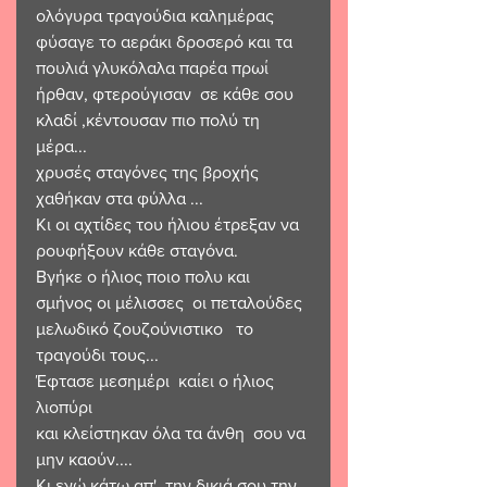
ολόγυρα τραγούδια καλημέρας 
φύσαγε το αεράκι δροσερό και τα 
πουλιά γλυκόλαλα παρέα πρωί 
ήρθαν, φτερούγισαν  σε κάθε σου 
κλαδί ,κέντουσαν πιο πολύ τη 
μέρα... 
χρυσές σταγόνες της βροχής 
χαθήκαν στα φύλλα ...
Κι οι αχτίδες του ήλιου έτρεξαν να 
ρουφήξουν κάθε σταγόνα.
Βγήκε ο ήλιος ποιο πολυ και 
σμήνος οι μέλισσες  οι πεταλούδες 
μελωδικό ζουζούνιστικο   το 
τραγούδι τους... 
Έφτασε μεσημέρι  καίει ο ήλιος 
λιοπύρι 
και κλείστηκαν όλα τα άνθη  σου να 
μην καούν....
Κι εγώ κάτω απ'  την δικιά σου την 