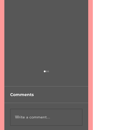
Comments
"Φύση...χαροκαμένη
"Για μια αιωνιότη
Write a comment...
μάνα"
Χ.Χριστόπουλος 