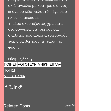
σκιά  αγκαλιά με κράτησε ο ύπνος 
κι όνειρο είδα  γελαστό ...έγειρε ο 
ήλιος  κι απόκαμε 
 η μέρα σκορπίζοντας χρώματα  
στα σύννεφα  να τρέχουν σαν 
διαβάτες  που άσκοπα τριγυρνούν 
χωρίς να βλέπουν  τη χαρά της 
φύσης....
Νίκη Σιγάλα 🌹 
ΠΟΙΗΣΗ
ΛΟΓΟΤΕΧΝΙΑ
ΝΙΚΗ ΣΙΓΑΛΑ
ΠΟΙΗΣΗ
ΛΟΓΟΤΕΧΝΙΑ
See All
Related Posts