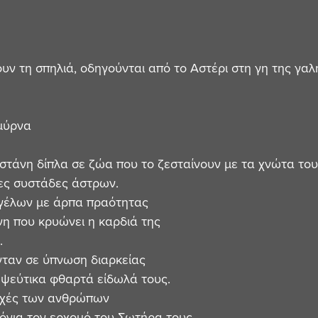
ουν τη σπηλιά, οδηγούνται από το Αστέρι στη γη της γαλ
σμύρνα
στάνη δίπλα σε ζώα που το ζεσταίνουν με τα χνώτα του
ες συστάδες άστρων. 
γέλων με άρπα πραότητας
νη που κρυώνει η καρδιά της
.
νταν σε ύπνωση διαρκείας
 ψεύτικα φθαρτά είδωλά τους. 
υχές των ανθρώπων
όνια τον ερχομό του Σωτήρα τους.