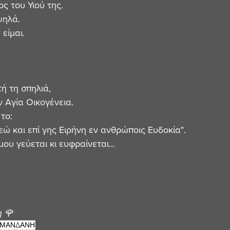
ος του Υιού της. 
ηλά. 
είμαι. 
ή τη σπηλιά, 
 Αγία Οικογένεια. 
το:
εώ και επί γης Ειρήνη εν ανθρώποις Ευδοκία".
ου γεύεται κι ευφραίνεται... 
 🌹 
ΑΜΑΝΔΑΝΗ