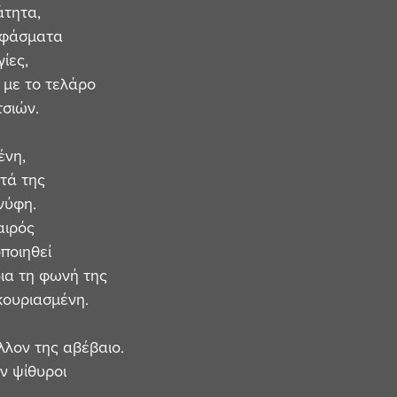
τητα,
υφάσματα
ίες,
 με το τελάρο
τσιών.
ένη,
ητά της
νύφη.
αιρός
ποιηθεί
ίδια τη φωνή της
κουριασμένη.
λλον της αβέβαιο.
υν ψίθυροι
, 