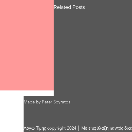
Related Posts
Made by Peter Spyratos
Comments
Λόγω Τιμής copyright 2024 │ Με επιφύλαξη παντός δικ
Write a comment...