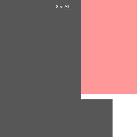
See All
ΟΡOI ΧΡ