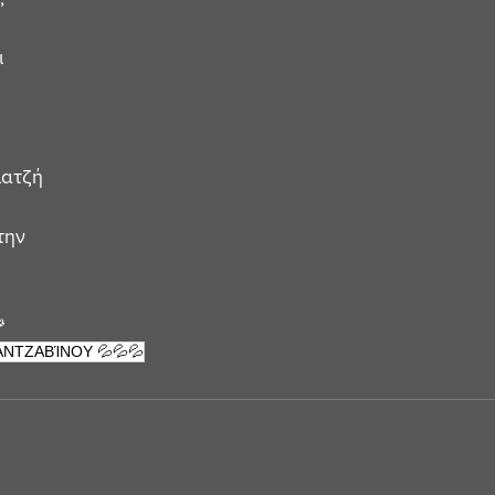
 
 
ιατζή 
την 

ΝΤΖΑΒΊΝΟΥ 💦💦💦