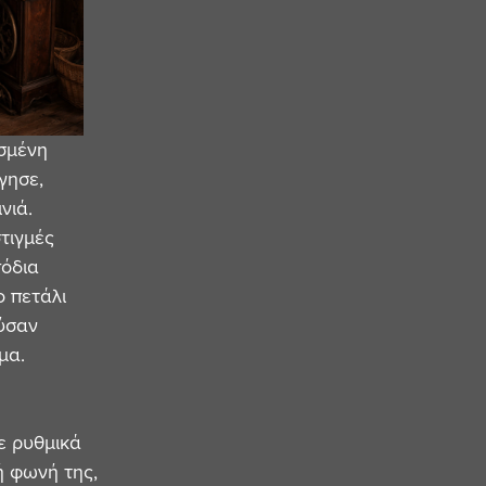
σμένη
ίγησε,
νιά.
στιγμές
πόδια
 πετάλι
ούσαν
μα.
ε ρυθμικά
ή φωνή της,