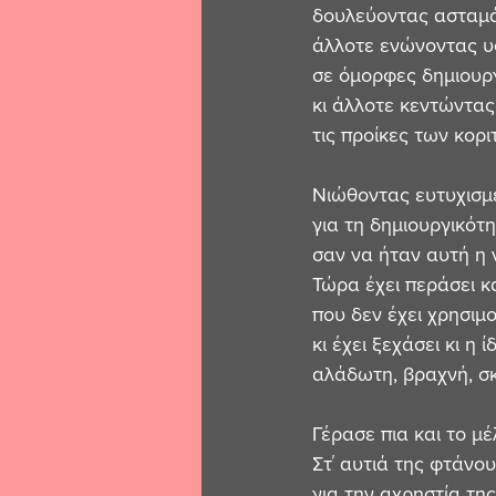
δουλεύοντας ασταμά
άλλοτε ενώνοντας 
σε όμορφες δημιουργ
κι άλλοτε κεντώντας
τις προίκες των κορι
Νιώθοντας ευτυχισμ
για τη δημιουργικότ
σαν να ήταν αυτή η 
Τώρα έχει περάσει κ
που δεν έχει χρησιμο
κι έχει ξεχάσει κι η 
αλάδωτη, βραχνή, σ
Γέρασε πια και το μέ
Στ΄ αυτιά της φτάνο
για την αχρηστία της