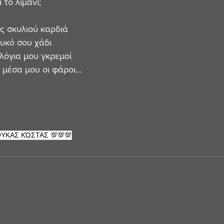
 το λιμάνι;
ός σκυλιού καρδιά
λυκό σου χάδι
 λόγια μου γκρεμοί
μέσα μου οι φάροι...
ΥΚΑΣ ΚΏΣΤΑΣ 💯💯💯