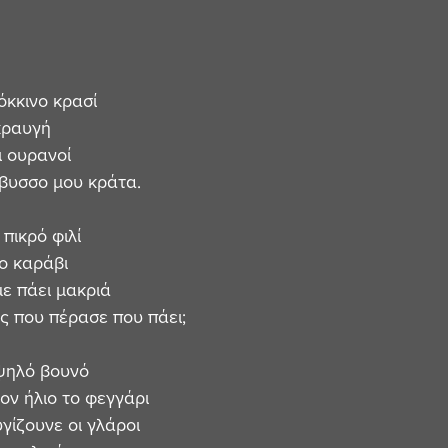
όκκινο κρασί
κραυγή
ι ουρανοί
άβυσσο μου κράτα.
πικρό φιλί
ο καράβι
με πάει μακριά
ς που πέρασε που πάει;
 ψηλό βουνό
ον ήλιο το φεγγάρι
γίζουνε οι γλάροι