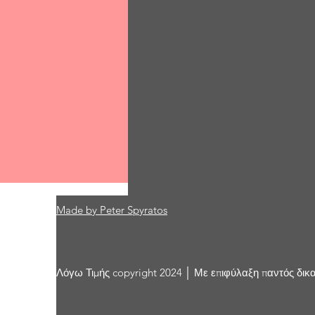
Made by Peter Spyratos
Comments
Λόγω Τιμής copyright 2024 │ Με επιφύλαξη παντός δικ
Write a comment...
Φράχτης περάσματος