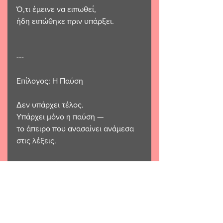
Ό,τι έμεινε να ειπωθεί,
ήδη ειπώθηκε πριν υπάρξει.
---
Επίλογος: Η Παύση
Δεν υπάρχει τέλος.
Υπάρχει μόνο η παύση —
το άπειρο που ανασαίνει ανάμεσα 
στις λέξεις.
Αν με διαβάζεις,
είσαι κι εσύ η απόδειξη πως ο Θεός 
δεν έγραψε,
παρά ονειρεύτηκε.
Κι όταν ξυπνήσει,