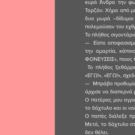
κυρά Άνδρα την φων
Ταρζάν. Χήρα από μι
δυο μωρά ‒δίδυμοι 
πολεμούσαν τον εχθ
Το πλήθος σιγοντάρισ
—  Είστε αποφασισμέ
την αμαρτία, κάποι
ΦΟΝΕΥΣΕΙΣ», ποιος θ
 Το πλήθος ξεθάρρε
«ΕΓΩ!», «ΕΓΩ!», σχεδ
—  Μπράβο προθυμία,
άρχισε να διαπερνά 
Ο πατέρας μου αγρι
το δάχτυλο και οι ν
Ο παπάς διάλεξε πρ
Μετά, το δάχτυλο στ
δεν θέλει.