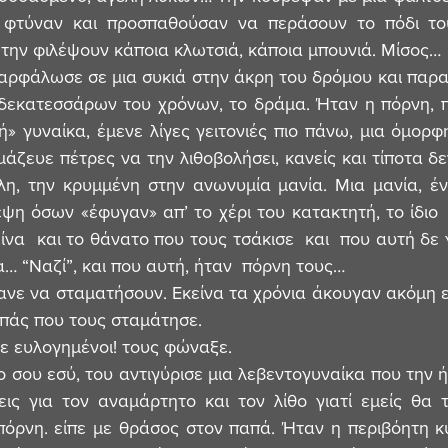
ν φτύναν και προσπαθούσαν να περάσουν το πόδι το
την φιλέψουν κάποια κλωτσιά, κάποια μπουνιά. Μίσος…
 δεκατεσσάρων του χρόνων, το δράμα. Ήταν η πόρνη, π
νή» γυναίκα, έμενε λίγες γειτονιές πιο πάνω, μια όμορφ
άζευε πέτρες να την λιθοβολήσει, κανείς και τίποτα δεν
λη, την κρυμμένη στην ανωνυμία μανία. Μια μανία, έν
η όσων «έφυγαν» απ’ το χέρι του κατακτητή, το ίδιο  
είνα  και το θάνατο που τους τσάκισε  και  που αυτή δε 
α… “Ναζί”, και που αυτή, ήταν  πόρνη τους…
απάς που τους σταμάτησε.
τε ευλογημένοι! τους φώναξε.
 σου εσύ, του αντιγύρισε μια λεβεντογυναίκα που την ή
εις για τον αναμάρτητο και τον λίθο γιατί εμείς θα 
πόρνη. είπε με θράσος στον παπά. Ήταν η περιβόητη 