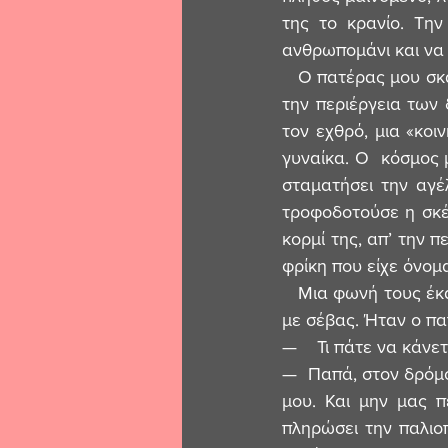
της το κρανίο. Τη
ανθρωπομάνι και να 
   Ο πατέρας μου σκαρφάλωσε σε μια συκιά στην άκρη του δρόμου και παρακολουθούσε, με 
την περιέργεια των
τον εχθρό, μια «κοι
γυναίκα. Ο  κόσμος μ
σταματήσει την αγέ
τροφοδοτούσε η σκέψ
κορμί της, απ’ την π
φρίκη που είχε όνομ
   Μια φωνή τους έκανε να σταματήσουν. Εκείνα τα χρόνια άκουγαν ακόμη εκείνη την φωνή 
με σέβας. Ήταν ο π
—    Τι πάτε να κάνε
—  Παπά, στον δρόμο
μου. Και μην μας π
πληρώσει την παλιο