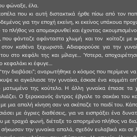
του φώναξε, έλα.
κοπέλα που κι αυτή διστακτικά ήρθε πίσω από τον παπά
δεμένος για την εποχή εκείνη, κι εκείνος υπάκουα προ
το πλήθος να απομακρυνθεί και έχοντας ακουμπισμένο τ
, που φάνταζε αφάνταστα χλωμή  και τον  κοίταζε με ικε
στον καθένα ξεχωριστά. Αδιαφορούσε για την γυναίκ
του στο κεφάλι της και μίλαγε… Ύστερα, αποχαιρέτησε
ο κεφαλάκι κι έφυγε…
“την διαβάσει”; αναρωτήθηκε ο κόσμος που περίμενε να 
υψε κι αγκάλιασε την γυναίκα, έσκισε ένα κομμάτι απ’
ο ματωμένο της κούτελο. Η άλλη γυναίκα έπιασε τα χ
λιάζει. Ο ξερακιανός άντρας έβγαλε το σακάκι του κα
με μια απαλή κίνηση σαν να σκέπαζε το παιδί του. Κάπο
άσει με άγριες διαθέσεις, για να εισπράξει ένα δυνατ
υ με τραχιά φωνή, διέταξε το απορημένο πλήθος να δια