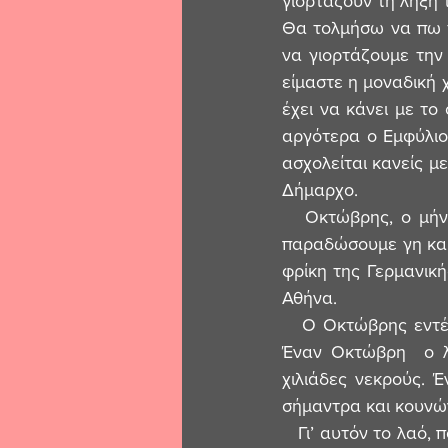
γιορτάζουν τη λήξη 
Θα τολμήσω να πω τώ
να γιορτάζουμε την 
είμαστε η μοναδική 
έχει να κάνει με το
αργότερα ο Εμφύλιο
ασχολείται κανείς μ
Δήμαρχο.
   Οκτώβρης, ο μήνας που ξεκίνησε για μας ο πόλεμος, με το “ΟΧΙ”  και την άρνηση να 
παραδώσουμε γη και
φρίκη της Γερμανικ
Αθήνα.
   Ο Οκτώβρης εντέλει είναι ο μήνας ορόσημο κατά του Φασισμού. Ο μαύρος μήνας του.  
Έναν Οκτώβρη  ο λα
χιλιάδες νεκρούς. 
σήμαντρα και κουνώ
   Γι’ αυτόν το λαό, που είχε ξεχυθεί στους δρόμους τον Οκτώβρη του ’45, όταν οι καμπάνες 