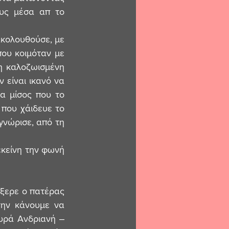
υς μέσα απ το 
ου κοιμόταν με 
η καλοζωισμένη 
 είναι ικανό να 
α μίσος που το 
που χάιδευε το 
γνώρισε, από τη 
ξερε ο πατέρας 
την κάνουμε να 
κυρά Ανδριανή ‒