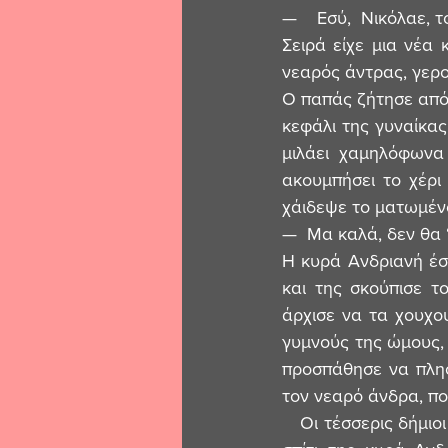
—    Εσύ,  Νικόλαε, 
Σειρά είχε μια νέα 
νεαρός άντρας, γερο
Ο παπάς ζήτησε από 
κεφάλι της γυναίκας
μιλάει χαμηλόφωνα 
ακουμπήσει το χέρι 
χάιδεψε το ματωμέν
—  Μα καλά, δεν θα 
Η κυρά Ανδριανή έσκ
και της σκούπισε τ
άρχισε να τα χουχου
γυμνούς της ώμους, 
προσπάθησε να πλησι
τον νεαρό άνδρα, πο
   Οι τέσσερις δήμιοι σήκωσαν την γυναίκα απαλά, σχεδόν ευλαβικά και σε λίγο μπήκαν στο 