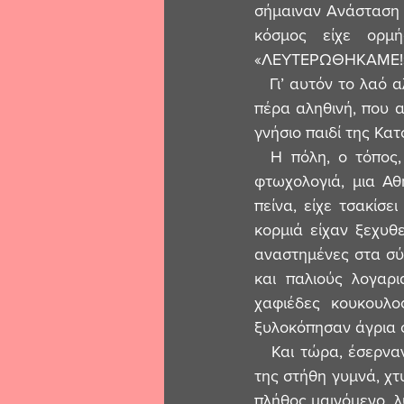
σήμαιναν Ανάσταση κ
κόσμος είχε ορμή
«ΛΕΥΤΕΡΩΘΗΚΑΜΕ!»,
   Γι’ αυτόν το λαό αλλά και για εκείνη τη μέρα, θα μοιραστώ μαζί σας μια ιστορία, πέρα για 
πέρα αληθινή, που α
γνήσιο παιδί της Κα
  Η πόλη, ο τόπος, η γειτονιά του, Αθήνα, Τρείς Γέφυρες, καπεταν-Λαχανά. Χαμόσπιτα, 
φτωχολογιά, μια Αθ
πείνα, είχε τσακίσε
κορμιά είχαν ξεχυθ
αναστημένες στα σύν
και παλιούς λογαρι
χαφιέδες κουκουλο
ξυλοκόπησαν άγρια 
   Και τώρα, έσερναν και μια κοπέλα απ’ τα μαλλιά, με τα ρούχα της ξεσκισμένα, τα λευκά 
της στήθη γυμνά, χτ
πλήθος μαινόμενο, 