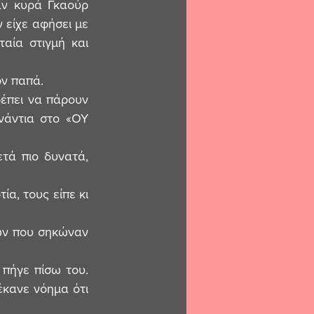
ν κυρά Γκαούρ 
 είχε αφήσει με 
αία στιγμή και 
ον παπά.
έπει να πάρουν 
νάντια στο «ΟΥ 
τά πιο δυνατά, 
, τους είπε κι 
ων που σηκώναν 
πήγε πίσω του. 
κανε νόημα ότι 