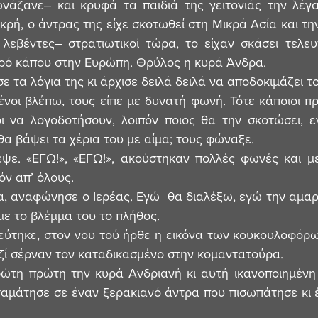
άζανε‒ και κρυφά τα παιδιά της γειτονιάς την λέγα
κρή, ο άντρας της είχε σκοτωθεί στη Μικρά Ασία και την
λεβέντες‒ στρατιωτικοί τώρα, το είχαν σκάσει τελευτ
ρό κάπου στην Ευρώπη. Θρύλος η κυρά Άνδρα.
ε τα λόγια της κι άρχισε δειλά δειλά να αποδοκιμάζει τ
νοι βλέπω, τους είπε με δυνατή φωνή. Τότε κάποιοι πρ
οι να λογοδοτήσουν, λοιπόν ποιος θα την σκοτώσει, ε
α βάψει τα χέρια του με αίμα; τους φώναξε.
ψε. «ΕΓΩ!», «ΕΓΩ!», ακούστηκαν πολλές φωνές και με
όν απ’ όλους.
 αναφώνησε ο Ιερέας. Εγώ  θα διαλέξω, εγώ την αμαρτία
με το βλέμμα του το πλήθος.
εύτηκε, στον νου τού ήρθε η εικόνα των κουκουλοφόρ
αζί σέρναν τον καταδικασμένο στην κομαντατούρα.
ώτη πρώτη την κυρά Ανδριανή κι αυτή ικανοποιημένη 
αμάτησε σε έναν ξερακιανό άντρα που πισωπάτησε κι έ