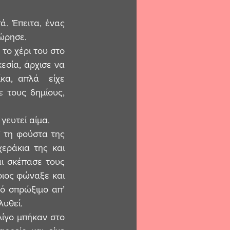
. Έπειτα, ένας 
χώρησε.
ο χέρι του στο 
σία, άρχισε να 
α, απλά  είχε 
 τους δημίους, 
γευτεί αίμα.
 τη φούστα της 
εράκια της και 
ι σκέπασε τους 
ιος φώναξε και 
ό σπρώξιμο απ’ 
λυθεί.