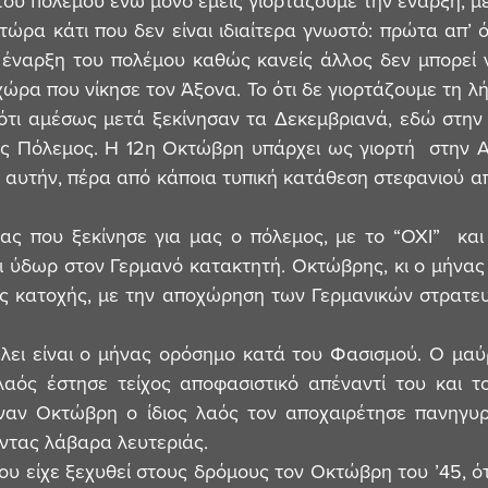
του πολέμου ενώ μόνο εμείς γιορτάζουμε την έναρξη, με
ρα κάτι που δεν είναι ιδιαίτερα γνωστό: πρώτα απ’ όλα
έναρξη του πολέμου καθώς κανείς άλλος δεν μπορεί να
χώρα που νίκησε τον Άξονα. Το ότι δε γιορτάζουμε τη λή
 ότι αμέσως μετά ξεκίνησαν τα Δεκεμβριανά, εδώ στην Α
ς Πόλεμος. Η 12η Οκτώβρη υπάρχει ως γιορτή  στην Α
ε αυτήν, πέρα από κάποια τυπική κατάθεση στεφανιού απ
 ύδωρ στον Γερμανό κατακτητή. Οκτώβρης, κι ο μήνας 
ής κατοχής, με την αποχώρηση των Γερμανικών στρατε
ός έστησε τείχος αποφασιστικό απέναντί του και το
Έναν Οκτώβρη ο ίδιος λαός τον αποχαιρέτησε πανηγυρ
ντας λάβαρα λευτεριάς.