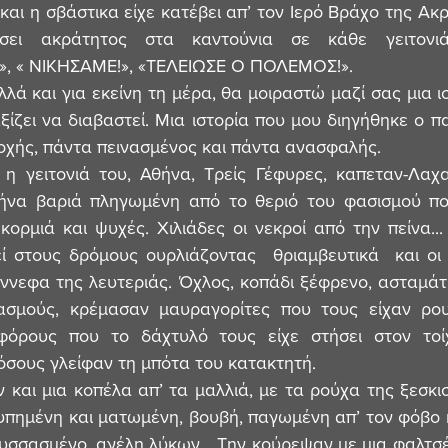
αι η σβάστικα είχε κατέβει απ’ τον Ιερό Βράχο της Ακρ
σει ακράτητος στα καντούνια σε κάθε γειτονι
 « ΝΙΚΗΣΑΜΕ!», «ΤΕΛΕΙΩΣΕ Ο ΠΟΛΕΜΟΣ!».
ξίζει να διαβαστεί. Μια ιστορία που μου διηγήθηκε ο πα
τοχής, πάντα πεινασμένος και πάντα ανασφαλής.
ήνα βαριά πληγωμένη από το θεριό του φασισμού που
ι κορμιά και ψυχές. Χιλιάδες οι νεκροί από την πείνα..
εί στους δρόμους ουρλιάζοντας  θριαμβευτικά  και οι
νεφα της λευτεριάς. Όχλος, κοπάδι ξέφρενο, ασταμάτη
ασμούς, κρέμασαν μαυραγορίτες που τους είχαν ρουφ
φόρους που το δάχτυλό τους είχε στήσει στον τοίχ
όσους γλείφαν τη μπότα του κατακτητή.
υπημένη και ματωμένη, βουβή, παγωμένη απ’ τον φόβο κ
λυσσασμένο, αγέλη λύκων… Την κούρεψαν με μια φαλτσ