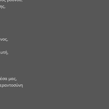
ης, 
νος,
αυτή,
μέσα μας,
περαντοσύνη