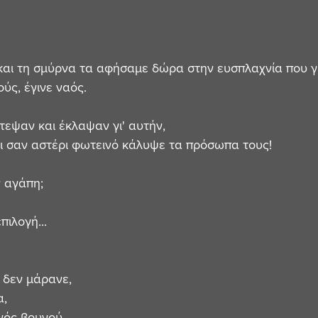
ό και τη σμύρνα τα αφήσαμε δώρα στην ευσπλαχνία που γ
ύς, έγινε ναός.
τεψαν και έκλαψαν γι' αυτήν,
ι σαν αστέρι φωτεινό κάλυψε τα πρόσωπα τους!
 αγάπη;
πιλογή...
 
 δεν μάρανε,
α,
νός βουνού,