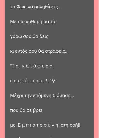
το Φως να συνηθίσεις...
Με πιο καθαρή ματιά 
γύρω σου θα δεις 
κι εντός σου θα στραφείς...
"Τ α   κ α τ ά φ ε ρ α,   
ε α υ τ έ   μ ο υ ! ! !"🌹
Μέχρι την επόμενη διάβαση...
που θα σε βρει 
με  Ε μ π ι σ τ ο σ ύ ν η  στη ροή!!!