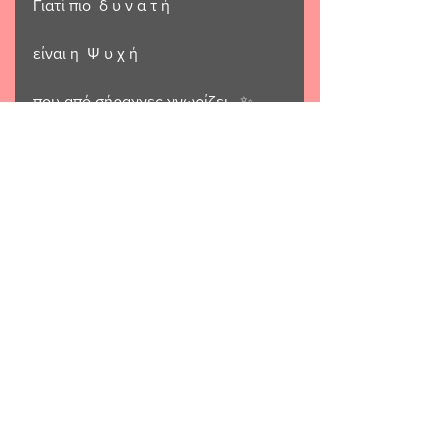
Γιατί πιο  δ υ ν α τ ή  
είναι η  Ψ υ χ ή
που από σήραγγες γνωρίζει...✨️
Γιούλη Σκορδάκη ✨ 
ΠΟΙΗΣΗ
ΛΟΓΟΤΕΧΝΙΑ
ΓΕΩΡΓΙΑ ΣΚΟΡΔΑΚΗ
ΠΟΙΗΣΗ
See All
Related Posts