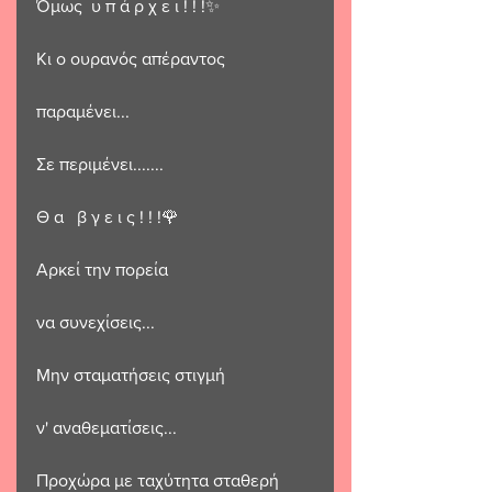
Όμως  υ π ά ρ χ ε ι ! ! !✨️
Κι ο ουρανός απέραντος 
παραμένει...
Σε περιμένει.......
Θ α   β γ ε ι ς ! ! !🌹
Αρκεί την πορεία 
να συνεχίσεις...
Μην σταματήσεις στιγμή
ν' αναθεματίσεις...
Προχώρα με ταχύτητα σταθερή 