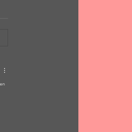
 μια αιωνιότητα"
ριστόπουλος ✨
en 