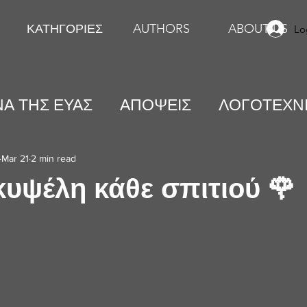
ΚΑΤΗΓΟΡΙΕΣ
AUTHORS
ABOUT US
Lo
Α ΤΗΣ ΕΥΑΣ
ΑΠΟΨΕΙΣ
ΛΟΓΟΤΕΧΝ
ΕΙΚΑΣΤΙΚΕΣ ΤΕΧΝΕΣ
ΨΥΧΟΛΟΓΙΑ
Mar 21
2 min read
κυψέλη κάθε σπιτιού 🌹