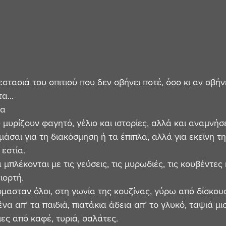
εστασιά του σπιτιού που δεν σβήνει ποτέ, όσο κι αν σβήνει
α...
λα
μυρίζουν φαγητό, γέλιο και ιστορίες, αλλά και αναμνήσε
μάσαι για τη διακόσμηση ή τα έπιπλα, αλλά για εκείνη τ
 εστία.
 μπλέκονται με τις γεύσεις, τις μυρωδιές, τις κουβέντες κ
ιορτή.
υόμασταν όλοι, στη γωνία της κουζίνας, γύρω από δίσκου
α απ’ τα παιδιά, πιατάκια άδεια απ’ το γλυκό, ταψιά μι
ιες από καφέ, τυριά, σαλάτες.