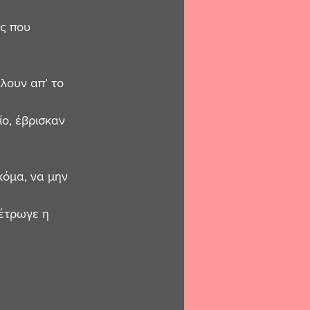
ς που 
λουν απ’ το 
ίο, έβρισκαν 
κόμα, να μην 
 έτρωγε η 