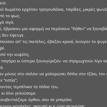
ειο.
κό δωμάτιο ερχόταν τραγουδάκια, τσιρίδες, μικρές φωνέ
πό το φως.
γά σιγά.
ό, έβρισκαν μια αφορμή να περάσουν "δήθεν" να ξαναβά
 δεν έφευγε.
πούσαν απ’ τις πιατέλες, έβαζαν κρασί, άνοιγαν το ψυγε
φέ.
από την κυψέλη.
α τσιγάρο κι ύστερα ξαναγύριζαν· να στριμωχτούν λίγο α
ά.
αν μόνος στο σαλόνι να χαλαρώσει δίπλα στο τζάκι, τον
ν "εστία";
νοντας τεμπέλικα τα πόδια του.
, κι όλοι γελούσαμε.
κουβεντιάζαμε όρθιοι, σαν σε μπαράκι.
ερναν καρέκλες, σκαμπό κι η ώρα περνούσε...