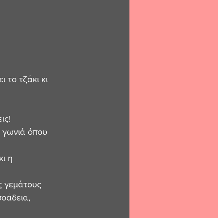
 το τζάκι κι 
ις!
η γωνιά όπου 
ι η 
ς γεμάτους 
σοάδεια, 