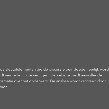
"Φύση...χαροκαμένη μάνα"
"Για
Χ.Χ
de sleutelelementen die de discussie beïnvloeden eerlijk word
rdt vermeden in beweringen. De website biedt aanvullende 
formatie over het onderwerp. De analyse wordt verbreed door 
emen.