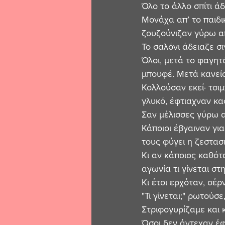
Όλο το άλλο σπίτι άδ
Μονάχα απ’ το παιδι
ζουζούνιζαν γύρω α
Το σαλόνι άδειαζε σι
Όλοι, μετά το φαγητ
μπουφέ. Μετά κανείς
Κολλούσαν εκεί· τσιμ
γλυκό, έφτιαχναν κα
Σαν μέλισσες γύρω 
Κάποιοι έβγαιναν γι
τους φύγει η ζεστασι
Κι αν κάποιος καθότ
αγωνία τι γίνεται στη
Κι έτσι ερχόταν, σέρ
"Τι γίνεται;" ρωτούσε
Στριφογυρίζαμε και 
Όσοι δεν άντεχαν έφ