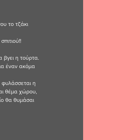
ου το τζάκι 
σπιτιού!!
α βγει η τούρτα.
για έναν ακόμα 
υ φυλάσσεται η 
ναι θέμα χώρου, 
είο θα θυμάσαι 