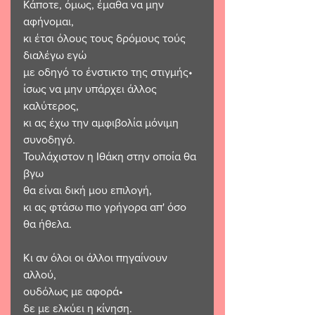
Κάποτε, όμως, έμαθα να μην 
αφήνομαι,
κι έτσι όλους τους δρόμους τούς 
διαλέγω εγώ
με οδηγό το ένστικτο της στιγμής•
ίσως να μην υπάρχει άλλος 
καλύτερος,
κι ας έχω την αμφιβολία μόνιμη 
συνοδηγό.
Τουλάχιστον η Ιθάκη στην οποία θα 
βγω
θα είναι δική μου επιλογή,
κι ας φτάσω πιο γρήγορα απ' όσο 
θα ήθελα.
Κι αν όλοι οι άλλοι πηγαίνουν 
αλλού,
ουδόλως με αφορά•
δε με ελκύει η κίνηση.