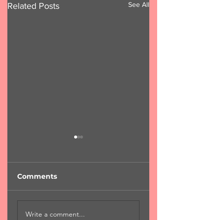
See All
Related Posts
Comments
"Φύση...χαροκαμένη
"Για μια αιωνιότη
Write a comment...
μάνα"
Χ.Χριστόπουλος 