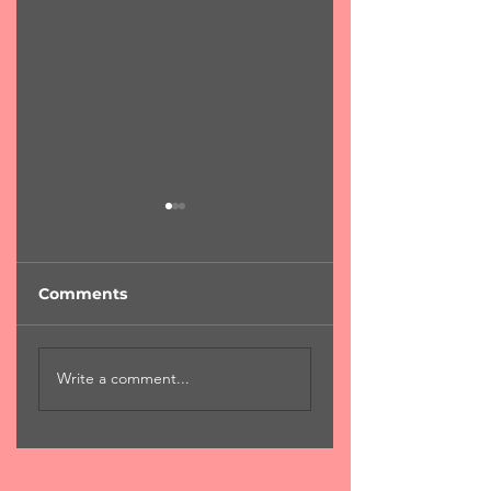
Comments
"Φύση...χαροκαμένη
"Για μια αιωνιότη
Write a comment...
μάνα"
Χ.Χριστόπουλος 