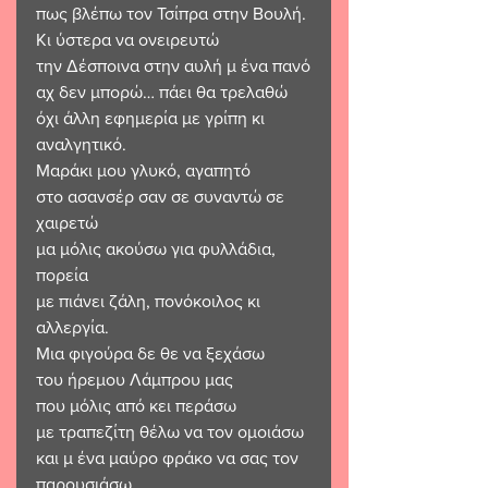
πως βλέπω τον Τσίπρα στην Βουλή.
Κι ύστερα να ονειρευτώ 
την Δέσποινα στην αυλή μ ένα πανό
αχ δεν μπορώ… πάει θα τρελαθώ
όχι άλλη εφημερία με γρίπη κι 
αναλγητικό.
Μαράκι μου γλυκό, αγαπητό
στο ασανσέρ σαν σε συναντώ σε 
χαιρετώ
μα μόλις ακούσω για φυλλάδια, 
πορεία
με πιάνει ζάλη, πονόκοιλος κι 
αλλεργία.
Μια φιγούρα δε θε να ξεχάσω
του ήρεμου Λάμπρου μας 
που μόλις από κει περάσω
με τραπεζίτη θέλω να τον ομοιάσω 
και μ ένα μαύρο φράκο να σας τον 
παρουσιάσω.