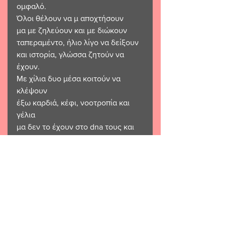
ομφαλό.
Όλοι θέλουν να μ αποχτήσουν
μα με ζηλεύουν και με διώκουν
ταπεραμέντο, ήλιο λίγο να δείξουν
και ιστορία, γλώσσα ζητούν να 
έχουν.
Με χίλια δυο μέσα κοιτούν να 
κλέψουν
έξω καρδιά, κέφι, νοοτροπία και 
γέλια
μα δεν το έχουν στο dna τους και 
θα ρέψουν
με πειθαρχία, ακεφιά και ξέφτια 
ρέλια.
Ποτέ δεν θα αντιγράψουν τους 
Γραικούς
ότι κι αν κάνουν με ραδιουργία ή 
πάλη
διότι αυτοί δεν σκύβουν ποτέ το 