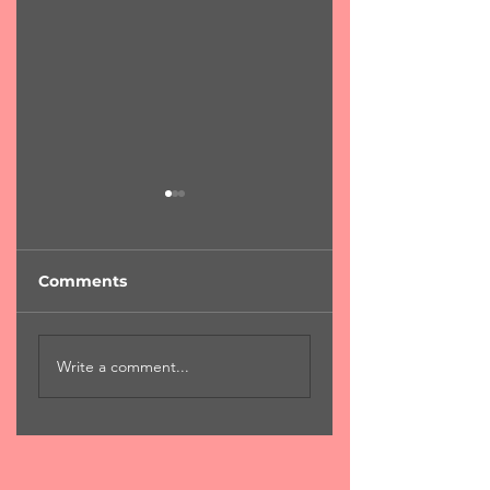
Comments
"Φύση...χαροκαμένη
"Για μια αιωνιότη
Write a comment...
μάνα"
Χ.Χριστόπουλος 