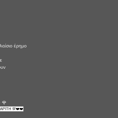
πλαίσιο έρημο
ε
ουν
 🌹 
ΑΡΊΤΗ 💯❤️❤️