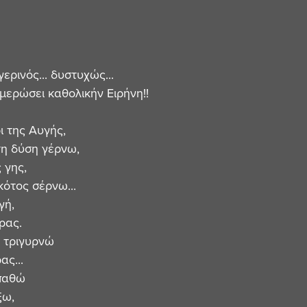
ερινός... δυστυχώς...
μερώσει καθολικήν Ειρήνη!! 
 
ι της Αυγής,
τη δύση γέρνω,
 γης, 
ότος σέρνω...
γή, 
ρας.
 τριγυρνώ 
ς... 
παθώ 
ξω,