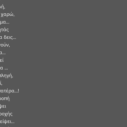
λή,
 χαρώ,
α...
ητάς 
 δεις...
ούν, 
...
εί
 ...
πληγή,
, 
πατέρα...!
ροπή 
ψει
ροχής 
ίψει...