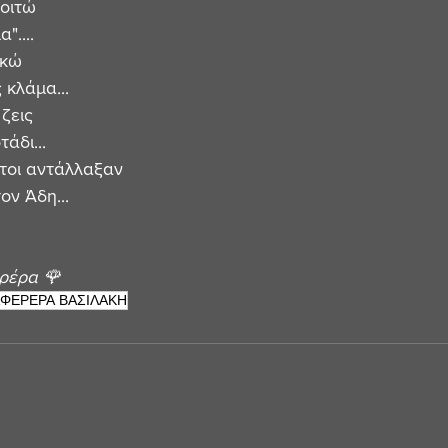
οιτώ 
"....
ικώ
 κλάμα... 
ζεις
άδι...
τοι αντάλλαξαν  
ον Άδη...
ρέρα 🌹 
ΦΕΡΕΡΑ ΒΑΣΙΛΑΚΗ