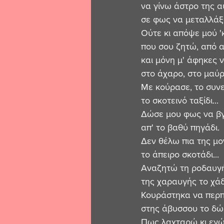
να γίνω άστρο της α
σε φως να μεταλλάξω
Ούτε κι απόψε μού '
που σου ζητώ, από α
και μόνη μ' άφηκες ν
στο άχαρο, στο μαύρο
Με κούρασε, το συνε
το σκοτεινό ταξίδι...
Δώσε μου φως να β
απ' το βαθύ πηγάδι.
Δεν θέλω πια της μο
το άπειρο σκοτάδι...
Αναζητώ τη ροδαυγή
της χαραυγής το χάδι
Κουράστηκα να περ
στης άβυσσου το δώ
Πως λαχταρώ κι εγ