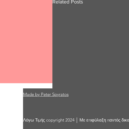
Related Posts
Made by Peter Spyratos
Comments
Λόγω Τιμής copyright 2024 │ Με επιφύλαξη παντός δικ
Write a comment...