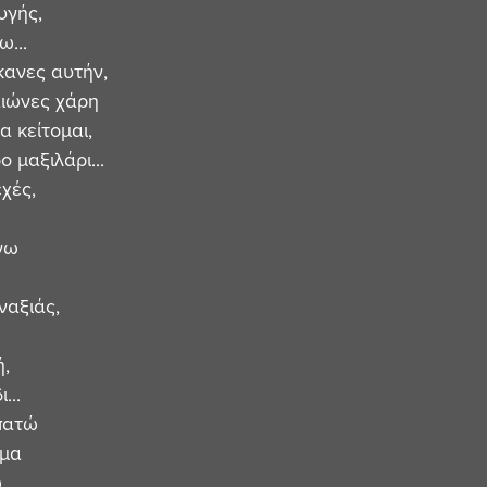
υγής, 
...
κανες αυτήν, 
ιώνες χάρη 
α κείτομαι,
 μαξιλάρι...
χές,
γω
ναξιάς, 
, 
...
πατώ 
μα 
ώ