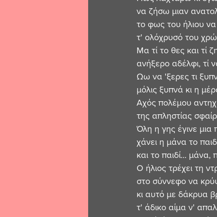
να ζήσω μιαν ανατο
το φως του ήλιου να
τ' ολόχρυσό του χρώμ
Μα τί το θες και τί ζ
ανήξερο αδέλφι, τί να
Ωω να 'ξερες τι ξυπν
μόλις ξυπνά κι η μέρα
Αχός πολέμου αντηχ
της απληστίας σφαίρα
Όλη η γης έγινε μια 
χάνει η μάνα το παιδί
και το παιδί... μάνα, 
Ο ήλιος τρέχει τη ντ
στο σύννεφο να κρύ
κι αυτό με δάκρυα β
τ' άδικο αίμα ν' απαλε