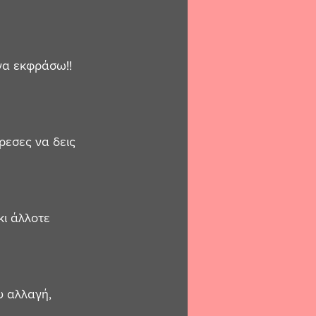
να εκφράσω!!
εσες να δεις 
ι άλλοτε 
υ αλλαγή, 