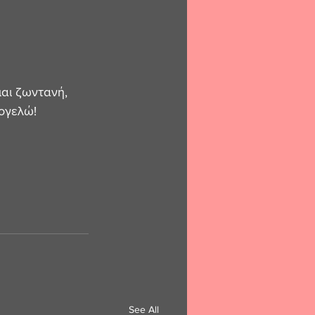
μαι ζωντανή, 
ογελώ!
See All